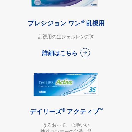
®
プレシジョン ワン
乱視用
乱視用の生ジェルレンズ🄬
詳細はこちら
®
™
デイリーズ
アクティブ
うるおって、心地いい
*1
快適ワンデーの定番。