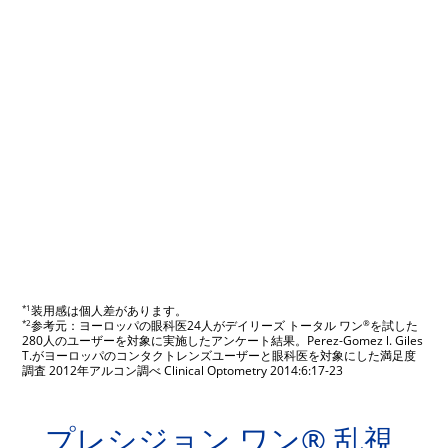
*1
装用感は個人差があります。
*2
®
参考元：ヨーロッパの眼科医24人がデイリーズ トータル ワン
を試した
280人のユーザーを対象に実施したアンケート結果。Perez-Gomez l. Giles
T.がヨーロッパのコンタクトレンズユーザーと眼科医を対象にした満足度
調査 2012年アルコン調べ Clinical Optometry 2014:6:17-23
プレシジョン ワン® 乱視