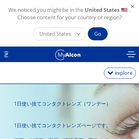
We noticed you might be in the
United States
.
Choose content for your country or region?
United States
Go
メインコンテンツに移動
JP
explore
1日使い捨て
1日使い捨てコンタクトレンズ
（ワンデー）
2週間・1カ月交換
1日使い捨てコンタクトレンズページです。
乱視用