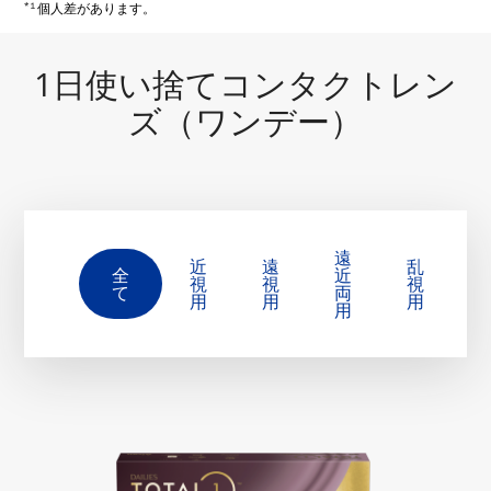
*１
個人差があります。
1日使い捨てコンタクトレン
ズ（ワンデー）
遠
近
遠
乱
全
近
視
視
視
て
両
用
用
用
用