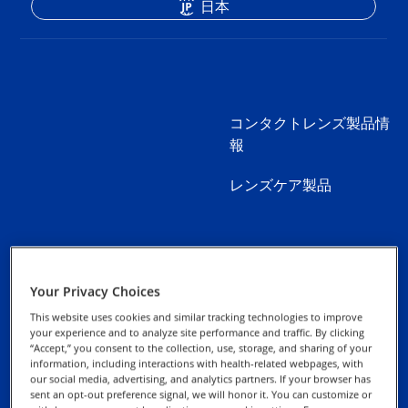
日本
コンタクトレンズ製品情
報
レンズケア製品
Your Privacy Choices
お問い合わせ
プライバシー通知
This website uses cookies and similar tracking technologies to improve
your experience and to analyze site performance and traffic. By clicking
取扱い施設検索
“Accept,” you consent to the collection, use, storage, and sharing of your
クッキーについて
information, including interactions with health-related webpages, with
our social media, advertising, and analytics partners. If your browser has
sent an opt-out preference signal, we will honor it. You can customize or
権利の行使