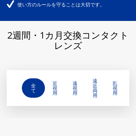
使い方のルールを守ることは大切です。
2週間・1カ月交換コンタクト
レンズ
遠
近
遠
乱
全
近
視
視
視
て
両
用
用
用
用