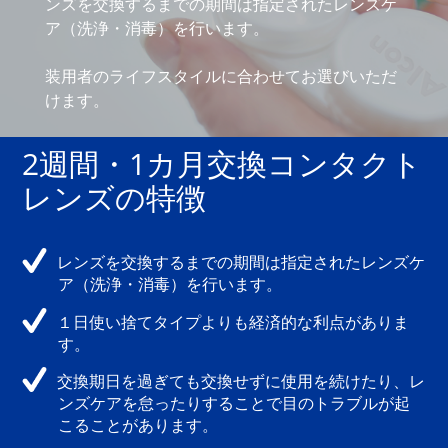
ンズを交換するまでの期間は指定されたレンズケ
ア（洗浄・消毒）を行います。
マルチフォーカル
装用者のライフスタイルに合わせてお選びいただ
けます。
カラー
2週間・1カ月交換コンタクト
レンズケア製品
レンズの特徴
MARLO
レンズを交換するまでの期間は指定されたレンズケ
ア（洗浄・消毒）を行います。
１日使い捨てタイプよりも経済的な利点がありま
す。
交換期日を過ぎても交換せずに使用を続けたり、レ
ンズケアを怠ったりすることで目のトラブルが起
こることがあります。