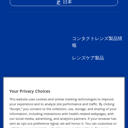
日本
コンタクトレンズ製品情
報
レンズケア製品
Your Privacy Choices
お問い合わせ
プライバシー通知
This website uses cookies and similar tracking technologies to improve
your experience and to analyze site performance and traffic. By clicking
取扱い施設検索
“Accept,” you consent to the collection, use, storage, and sharing of your
クッキーについて
information, including interactions with health-related webpages, with
our social media, advertising, and analytics partners. If your browser has
sent an opt-out preference signal, we will honor it. You can customize or
権利の行使