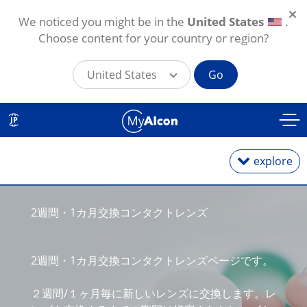
We noticed you might be in the
United States
.
Choose content for your country or region?
United States
Go
メインコンテンツに移動
JP
explore
2週間・1カ月交換コンタクトレンズ
1日使い捨て
2週間・1カ月交換コンタクトレンズページです。
2週間・1カ月交換
２週間/１ヶ月毎に新しいレンズに交換します。レ
乱視用