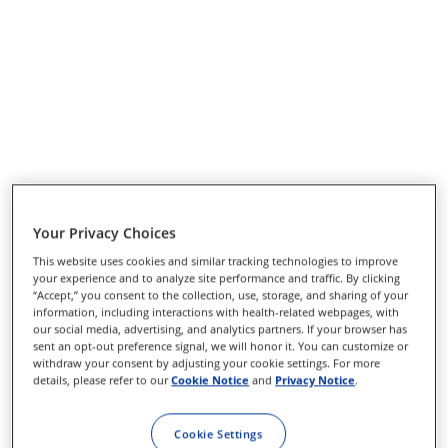
Your Privacy Choices
This website uses cookies and similar tracking technologies to improve
your experience and to analyze site performance and traffic. By clicking
“Accept,” you consent to the collection, use, storage, and sharing of your
information, including interactions with health-related webpages, with
our social media, advertising, and analytics partners. If your browser has
sent an opt-out preference signal, we will honor it. You can customize or
withdraw your consent by adjusting your cookie settings. For more
details, please refer to our
Cookie Notice
and
Privacy Notice
.
Cookie Settings