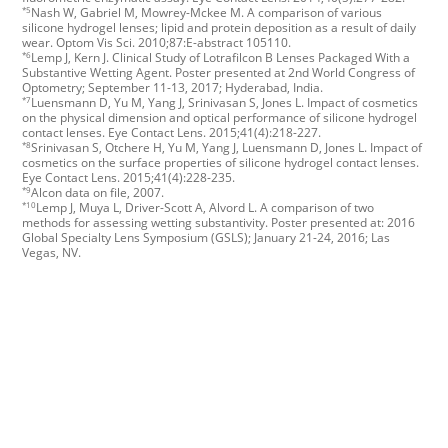
*5
Nash W, Gabriel M, Mowrey-Mckee M. A comparison of various
silicone hydrogel lenses; lipid and protein deposition as a result of daily
wear. Optom Vis Sci. 2010;87:E-abstract 105110.
*6
Lemp J, Kern J. Clinical Study of Lotrafilcon B Lenses Packaged With a
Substantive Wetting Agent. Poster presented at 2nd World Congress of
Optometry; September 11-13, 2017; Hyderabad, India.
*7
Luensmann D, Yu M, Yang J, Srinivasan S, Jones L. Impact of cosmetics
on the physical dimension and optical performance of silicone hydrogel
contact lenses. Eye Contact Lens. 2015;41(4):218-227.
*8
Srinivasan S, Otchere H, Yu M, Yang J, Luensmann D, Jones L. Impact of
cosmetics on the surface properties of silicone hydrogel contact lenses.
Eye Contact Lens. 2015;41(4):228-235.
*9
Alcon data on file, 2007.
*10
Lemp J, Muya L, Driver-Scott A, Alvord L. A comparison of two
methods for assessing wetting substantivity. Poster presented at: 2016
Global Specialty Lens Symposium (GSLS); January 21-24, 2016; Las
Vegas, NV.