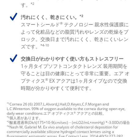
*2
す。
*2
汚れにくく、乾きにくい。
®
スマートシールド
テクノロジー 親水性保護膜に
よって化粧品などの脂質汚れやレンズの乾燥をブ
ロック。交換日まで汚れにくく、乾きにくいレン
*4-10
ズです。
交換日がわかりやすく使い方もストレスフリー
1ヶ月タイプソフトコンタクトレンズ 装用期間を
守ることは目の健康にとって非常に重要。エア オ
®
プティクス
EX アクアは1ヶ月タイプなので交換
時期が分かりやすくて便利です。
*1
Cornea 26 (6) 2007.L.Alvord,J.Hall,D.Keyes,C.F.Morgan and
L.C.Winterton. 99% of oxygen available to the cornea during open eye,
®
daily wear conditions.エア オプティクス
アクアとの比較。
*2
個人差があります。
*3
酸素透過率(Dk/t)175×10-9(cm/sec)・(mLO2/mL×mmHg) *-3.00Dの場合
*4
Nash W, Gabriel M. Ex vivo analysis of cholesterol deposition for
commercially available silicone hydrogel contact lenses using a
fluorometric enzymatic assay. Eye Contact Lens. 2014;40(5):277-282.