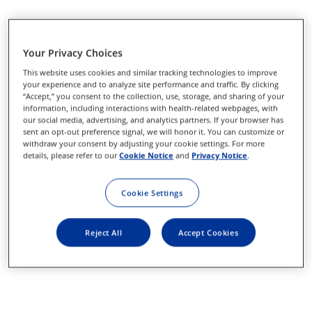
Your Privacy Choices
This website uses cookies and similar tracking technologies to improve
your experience and to analyze site performance and traffic. By clicking
“Accept,” you consent to the collection, use, storage, and sharing of your
information, including interactions with health-related webpages, with
our social media, advertising, and analytics partners. If your browser has
sent an opt-out preference signal, we will honor it. You can customize or
withdraw your consent by adjusting your cookie settings. For more
details, please refer to our
Cookie Notice
and
Privacy Notice
.
Cookie Settings
Reject All
Accept Cookies