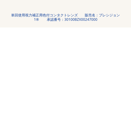
単回使用視力補正用色付コンタクトレンズ 販売名：プレシジョン
1® 承認番号：30100BZX00247000