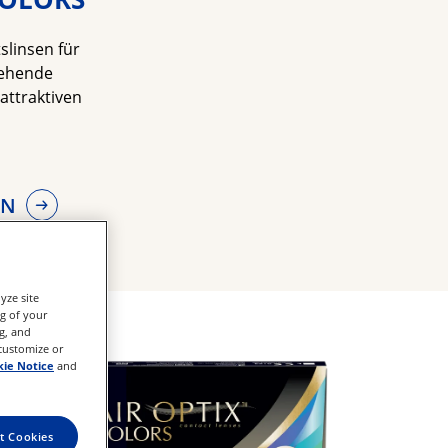
linsen für 
ehende 
ttraktiven 
EN
yze site
ng of your
g, and
 customize or
ie Notice
and
t Cookies