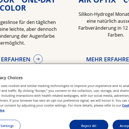
COLOR
Silikon-Hydrogel Monats
eine natürlich auss
geslinse für den täglichen 
Farbveränderung in 12 a
eine leichte, aber dennoch 
Farben.
änderung der Augenfarbe 
ermöglicht.
MEHR ERFAHR
 ERFAHREN
vacy Choices
 uses cookies and similar tracking technologies to improve your experience and to anal
and traffic. By clicking “Accept,” you consent to the collection, use, storage, and shari
 including interactions with health-related webpages, with our social media, advertisin
rtners. If your browser has sent an opt-out preference signal, we will honor it. You can
r consent by adjusting your cookie settings. For more details, please refer to our
Cook
ice
.
 Settings
Reject All
Accep