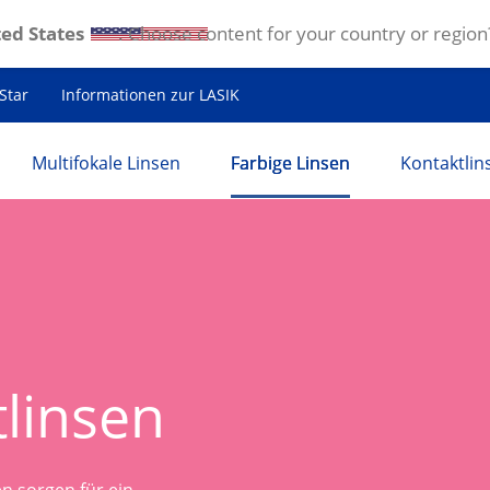
ed States
. Choose content for your country or region
Star
Informationen zur LASIK
Multifokale Linsen
Farbige Linsen
Kontaktlin
tlinsen
 sorgen für ein 