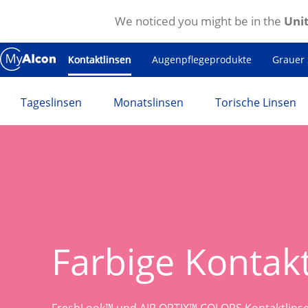
We noticed you might be in the
Unit
Direkt zum Inhalt
Kontaktlinsen
Augenpflegeprodukte
Grauer 
Tageslinsen
Monatslinsen
Torische Linsen
Farbige Kontak
FreshLook™ und AIR OPTIX™ COLORS Kontaktlinsen