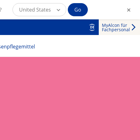
?
United States
Go
MyAlcon für
DE
Fachpersonal
senpflegemittel