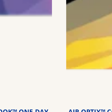
OOK™ ONE-DAY
AIR OPTIX™ 