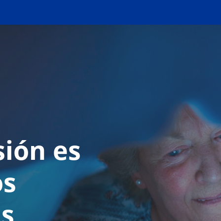
sión es
os
s