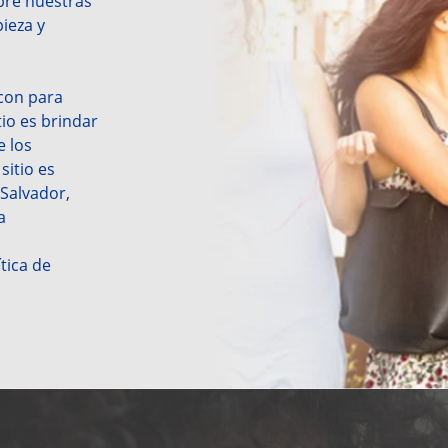
re nuestras 
ieza y 
con para 
io es brindar 
 los 
itio es 
Salvador, 
 
tica de 