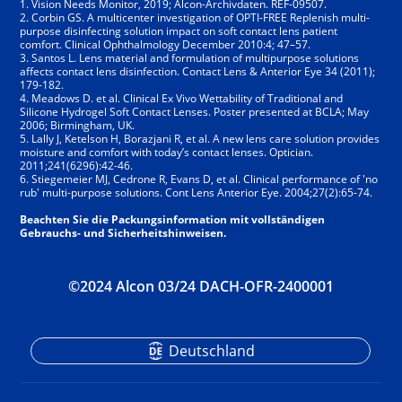
1. Vision Needs Monitor, 2019; Alcon-Archivdaten. REF-09507.
2. Corbin GS. A multicenter investigation of OPTI-FREE Replenish multi-
purpose disinfecting solution impact on soft contact lens patient
comfort. Clinical Ophthalmology December 2010:4; 47–57.
3. Santos L. Lens material and formulation of multipurpose solutions
affects contact lens disinfection. Contact Lens & Anterior Eye 34 (2011);
179-182.
4. Meadows D. et al. Clinical Ex Vivo Wettability of Traditional and
Silicone Hydrogel Soft Contact Lenses. Poster presented at BCLA; May
2006; Birmingham, UK.
5. Lally J, Ketelson H, Borazjani R, et al. A new lens care solution provides
moisture and comfort with today’s contact lenses. Optician.
2011;241(6296):42-46.
6. Stiegemeier MJ, Cedrone R, Evans D, et al. Clinical performance of 'no
rub' multi-purpose solutions. Cont Lens Anterior Eye. 2004;27(2):65-74.
Beachten Sie die Packungsinformation mit vollständigen
Gebrauchs- und Sicherheitshinweisen.
©2024 Alcon 03/24 DACH-OFR-2400001
Deutschland