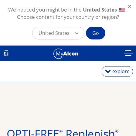
We noticed you might be in the
United States
.
Choose content for your country or region?
United States
Go
Direkt zum Inhalt
explore
Tageslinsen
Monatslinsen
Torische Linsen
OPTI-FREE
 Replenish
®
®