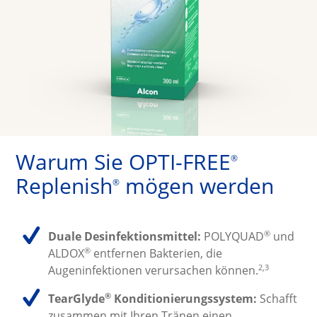
Warum Sie OPTI-FREE
®
Replenish
 mögen werden
®
®
Duale Desinfektionsmittel:
 POLYQUAD
 und 
®
ALDOX
 entfernen Bakterien, die 
2,3
Augeninfektionen verursachen können.
®
TearGlyde
 Konditionierungssystem:
 Schafft 
zusammen mit Ihren Tränen einen 