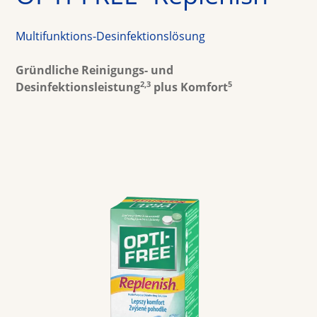
Multifokale Linsen
Farbige Linsen
Multifunktions-Desinfektionslösung
Kontaktlinsenpflegemittel
Gründliche Reinigungs- und 
2,3
5
Desinfektionsleistung
 plus Komfort