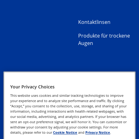
Kontaktlinsen
Produkte für trockene
Augen
Kontaktieren Sie uns
Datenschutz-Hinweise
Your Privacy Choices
Gebrauchshinweise
This website uses cookies and similar tracking technologies to improve
Cookie-Hinweis
your experience and to analyze site performance and traffic. By clicking
“Accept,” you consent to the collection, use, storage, and sharing of your
Impressum
information, including interactions with health-related webpages, with
our social media, advertising, and analytics partners. If your browser has
Datenschutz-
sent an opt-out preference signal, we will honor it. You can customize or
Webformular
withdraw your consent by adjusting your cookie settings. For more
details, please refer to our
Cookie Notice
and
Privacy Notice
.