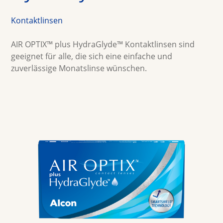
Multifokale Linsen
Kontaktlinsen
Farbige Linsen
Kontaktlinsenpflegemittel
AIR OPTIX™ plus HydraGlyde™ Kontaktlinsen sind 
geeignet für alle, die sich eine einfache und 
zuverlässige Monatslinse wünschen.