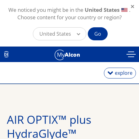
We noticed you might be in the
United States
.
Choose content for your country or region?
United States
Go
Direkt zum Inhalt
explore
Tageslinsen
Monatslinsen
AIR OPTIX™ plus 
Torische Linsen
HydraGlyde™