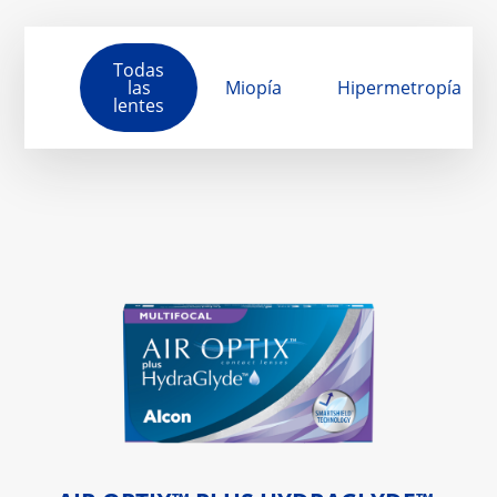
Todas
las
Miopía
Hipermetropía
lentes