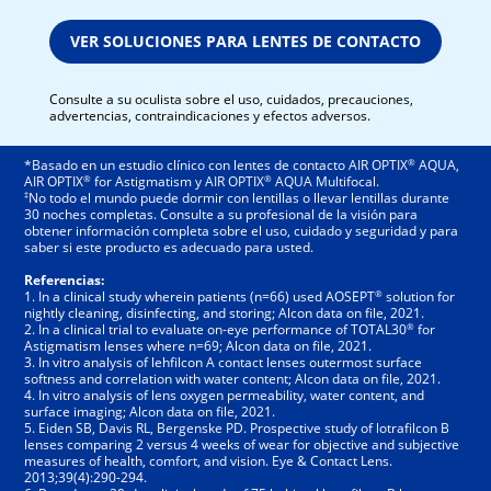
VER SOLUCIONES PARA LENTES DE CONTACTO
Consulte a su oculista sobre el uso, cuidados, precauciones,
advertencias, contraindicaciones y efectos adversos.
®
*Basado en un estudio clínico con lentes de contacto AIR OPTIX
AQUA,
®
®
AIR OPTIX
for Astigmatism y AIR OPTIX
AQUA Multifocal.
‡
No todo el mundo puede dormir con lentillas o llevar lentillas durante
30 noches completas. Consulte a su profesional de la visión para
obtener información completa sobre el uso, cuidado y seguridad y para
saber si este producto es adecuado para usted.
Referencias:
®
1. In a clinical study wherein patients (n=66) used AOSEPT
solution for
nightly cleaning, disinfecting, and storing; Alcon data on file, 2021.
®
2. In a clinical trial to evaluate on-eye performance of TOTAL30
for
Astigmatism lenses where n=69; Alcon data on file, 2021.
3. In vitro analysis of lehfilcon A contact lenses outermost surface
softness and correlation with water content; Alcon data on file, 2021.
4. In vitro analysis of lens oxygen permeability, water content, and
surface imaging; Alcon data on file, 2021.
5. Eiden SB, Davis RL, Bergenske PD. Prospective study of lotrafilcon B
lenses comparing 2 versus 4 weeks of wear for objective and subjective
measures of health, comfort, and vision. Eye & Contact Lens.
2013;39(4):290-294.