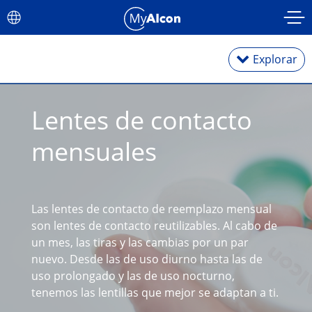
Skip to main content
Explorar
Lentes de contacto 
Lentes diarias
mensuales
Lentes mensuales
Tóricas para astigmatismo
Las lentes de contacto de reemplazo mensual 
son lentes de contacto reutilizables. Al cabo de 
un mes, las tiras y las cambias por un par 
Multifocal
nuevo. Desde las de uso diurno hasta las de 
uso prolongado y las de uso nocturno, 
Lentes de color
tenemos las lentillas que mejor se adaptan a ti.