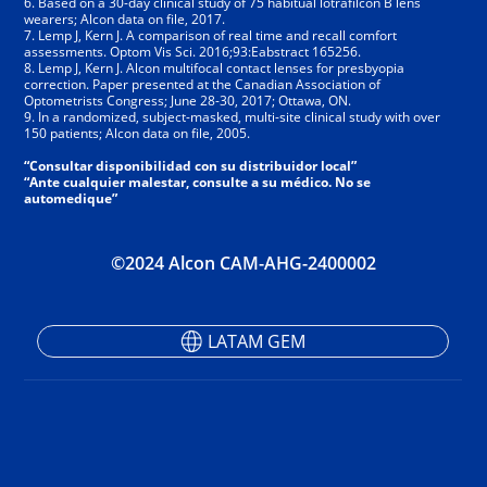
6. Based on a 30-day clinical study of 75 habitual lotrafilcon B lens
wearers; Alcon data on file, 2017.
7. Lemp J, Kern J. A comparison of real time and recall comfort
assessments. Optom Vis Sci. 2016;93:Eabstract 165256.
8. Lemp J, Kern J. Alcon multifocal contact lenses for presbyopia
correction. Paper presented at the Canadian Association of
Optometrists Congress; June 28-30, 2017; Ottawa, ON.
9. In a randomized, subject-masked, multi-site clinical study with over
150 patients; Alcon data on file, 2005.
“Consultar disponibilidad con su distribuidor local”
“Ante cualquier malestar, consulte a su médico. No se
automedique”
©2024 Alcon CAM-AHG-2400002
LATAM GEM