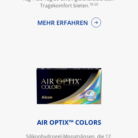
18-20
Tragekomfort bieten.
MEHR ERFAHREN
AIR OPTIX™ COLORS
Silikonhydrogel-Monatslinsen, die 12 