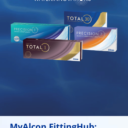
MyAlcon FittingHub: