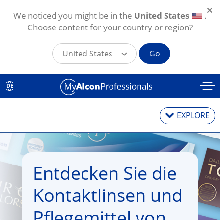
We noticed you might be in the
United States
.
Choose content for your country or region?
United States
Go
Direkt zum Inhalt
DE
EXPLORE
Kontaktlinsen
Entdecken Sie die 
Kontaktlinsenpflegemittel
Kontaktlinsen und 
Pflegemittel von 