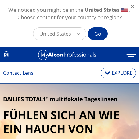
We noticed you might be in the
United States
.
Choose content for your country or region?
United States
Go
Direkt zum Inhalt
EXPLORE
Contact Lens
DAILIES TOTAL1
multifokale Tageslinsen
®
Kontaktlinsen
FÜHLEN SICH AN WIE
Kontaktlinsenpflegemittel
EIN HAUCH VON