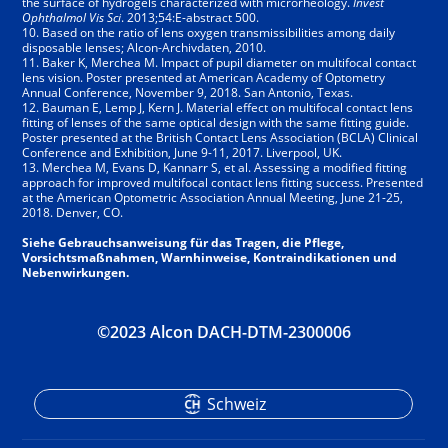
the surface of hydrogels characterized with microrheology.
Invest
Ophthalmol Vis Sci
. 2013;54:E-abstract 500.
10. Based on the ratio of lens oxygen transmissibilities among daily
disposable lenses; Alcon-Archivdaten, 2010.
11. Baker K, Merchea M. Impact of pupil diameter on multifocal contact
lens vision. Poster presented at American Academy of Optometry
Annual Conference, November 9, 2018. San Antonio, Texas.
12. Bauman E, Lemp J, Kern J. Material effect on multifocal contact lens
fitting of lenses of the same optical design with the same fitting guide.
Poster presented at the British Contact Lens Association (BCLA) Clinical
Conference and Exhibition, June 9-11, 2017. Liverpool, UK.
13. Merchea M, Evans D, Kannarr S, et al. Assessing a modified fitting
approach for improved multifocal contact lens fitting success. Presented
at the American Optometric Association Annual Meeting, June 21-25,
2018. Denver, CO.
Siehe Gebrauchsanweisung für das Tragen, die Pflege,
Vorsichtsmaßnahmen, Warnhinweise, Kontraindikationen und
Nebenwirkungen.
©2023 Alcon DACH-DTM-2300006
Schweiz