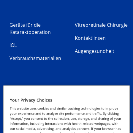
Geräte für die
Vitreoretinale Chirurgie
Kataraktoperation
Kontaktlinsen
IOL
Augengesundheit
Verbrauchsmaterialien
Alcon Experience
Datenschutz-Hinweise
Your Privacy Choices
Academy
This website uses cookies and similar tracking technologies to improve
Cookie-Hinweis
your experience and to analyze site performance and traffic. By clicking
Media Datenbank
“Accept,” you consent to the collection, use, storage, and sharing of your
information, including interactions with health-related webpages, with
EasyOnline
our social media, advertising, and analytics partners. If your browser has
Datenschutz-