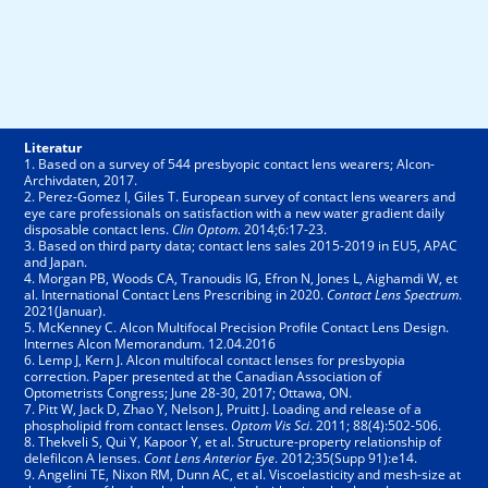
Literatur
1. Based on a survey of 544 presbyopic contact lens wearers; Alcon-
Archivdaten, 2017.
2. Perez-Gomez I, Giles T. European survey of contact lens wearers and
eye care professionals on satisfaction with a new water gradient daily
disposable contact lens.
Clin Optom
. 2014;6:17-23.
3. Based on third party data; contact lens sales 2015-2019 in EU5, APAC
and Japan.
4. Morgan PB, Woods CA, Tranoudis IG, Efron N, Jones L, Aighamdi W, et
al. International Contact Lens Prescribing in 2020.
Contact Lens Spectrum
.
2021(Januar).
5. McKenney C. Alcon Multifocal Precision Profile Contact Lens Design.
Internes Alcon Memorandum. 12.04.2016
6. Lemp J, Kern J. Alcon multifocal contact lenses for presbyopia
correction. Paper presented at the Canadian Association of
Optometrists Congress; June 28-30, 2017; Ottawa, ON.
7. Pitt W, Jack D, Zhao Y, Nelson J, Pruitt J. Loading and release of a
phospholipid from contact lenses.
Optom Vis Sci
. 2011; 88(4):502-506.
8. Thekveli S, Qui Y, Kapoor Y, et al. Structure-property relationship of
delefilcon A lenses.
Cont Lens Anterior Eye
. 2012;35(Supp 91):e14.
9. Angelini TE, Nixon RM, Dunn AC, et al. Viscoelasticity and mesh-size at