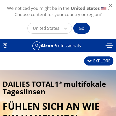
We noticed you might be in the
United States
.
Choose content for your country or region?
United States
Go
Direkt zum Inhalt
CH
EXPLORE
DAILIES TOTAL1
multifokale
®
Kontaktlinsen
Tageslinsen
Kontaktlinsenpflegemittel
FÜHLEN SICH AN WIE