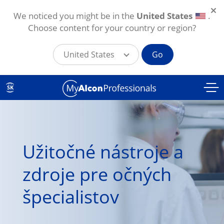
We noticed you might be in the
United States
.
Choose content for your country or region?
United States
Go
Skočiť na hlavný obsah
SK
Užitočné nástroje a 
zdroje pre očných 
špecialistov