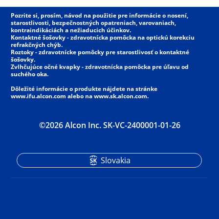
Pozrite si, prosím, návod na použitie pre informácie o nosení,
starostlivosti, bezpečnostných opatreniach, varovaniach,
kontraindikáciách a nežiaducich účinkov.
Kontaktné šošovky - zdravotnícka pomôcka na optickú korekciu
refrakčných chýb.
Roztoky - zdravotnícke pomôcky pre starostlivosť o kontaktné
šošovky.
Zvlhčujúce očné kvapky - zdravotnícka pomôcka pre úľavu od
suchého oka.
Dôležité informácie o produkte nájdete na stránke
www.ifu.alcon.com alebo na www.sk.alcon.com.
©2026 Alcon Inc. SK-VC-2400001-01-26
Slovakia