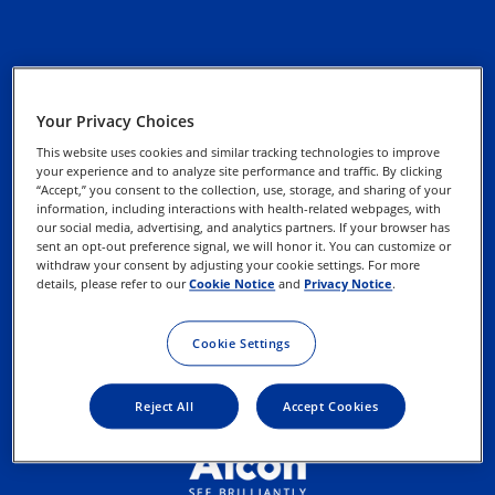
Zásady ochrany
osobných údajov
Your Privacy Choices
This website uses cookies and similar tracking technologies to improve
Informácie o súboroch
your experience and to analyze site performance and traffic. By clicking
“Accept,” you consent to the collection, use, storage, and sharing of your
cookies
information, including interactions with health-related webpages, with
our social media, advertising, and analytics partners. If your browser has
sent an opt-out preference signal, we will honor it. You can customize or
Uplatnite svoje práva
withdraw your consent by adjusting your cookie settings. For more
details, please refer to our
Cookie Notice
and
Privacy Notice
.
Podmienky používania
Cookie Settings
Reject All
Accept Cookies