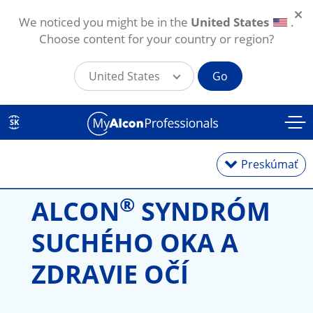
We noticed you might be in the
United States
.
Choose content for your country or region?
United States
Go
Skočiť na hlavný obsah
SK
Preskúmať
®
ALCON
 SYNDRÓM 
Zdravie očí
SUCHÉHO OKA A 
ZDRAVIE OČÍ
Články a novinky
Školenia