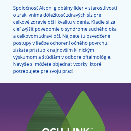
Spoločnosť Alcon, globálny líder v starostlivosti 
Udalosti
o zrak, vníma dôležitosť zdravých sĺz pre 
celkové zdravie očí i kvalitu videnia. Kladie si za 
cieľ zvýšiť povedomie o syndróme suchého oka 
Starostlivosť o syndróm suchého oka
a celkovom zdraví očí. Nájdete tu osvedčené 
postupy v liečbe ochorení očného povrchu, 
Registrujte sa do OCU-LINK
získate prístup k najnovším klinickým 
výskumom a štúdiám v odbore oftalmológie. 
Navyše si môžete objednať vzorky, ktoré 
potrebujete pre svoju prax!