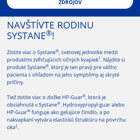
ZDROJOV
NAVŠTÍVTE RODINU
®
SYSTANE
!
®
Zistite viac o Systane
, svetovej jednotke medzi 
1
produktmi zvlhčujúcich očných kvapiek
. Nájdite si 
®
produkt Systane
, ktorý je ten pravý pre vášho 
pacienta s ohľadom na jeho symptómy aj skryté 
príčiny.
®
Tiež zistite viac o zložke HP-Guar
, ktorá je 
®
obsiahnutá v Systane
. Hydroxypropyl-guar alebo 
®
HP-Guar
 funguje ako gelujúce činidlo, a po 
nakvapkaní vytvára elastickú štruktúru na povrchu 
2
oka
.