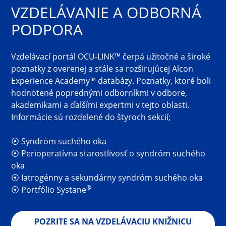
VZDELÁVANIE A ODBORNÁ
PODPORA
Vzdelávací portál OCU-LINK™ čerpá užitočné a široké 
poznatky z overenej a stále sa rozširujúcej Alcon 
Experience Academy™ databázy. Poznatky, ktoré boli 
hodnotené poprednými odborníkmi v odbore, 
akademikami a ďalšími expertmi v tejto oblasti. 
Informácie sú rozdelené do štyroch sekcií;
⦿ Syndróm suchého oka
⦿ Perioperatívna starostlivosť o syndróm suchého 
oka
⦿ Iatrogénny a sekundárny syndróm suchého oka
®
⦿ Portfólio Systane
POZRITE SA NA VZDELÁVACIU KNIŽNICU