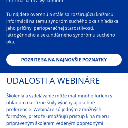
informáciami a výskumom.
Tu nájdete overenú a stále sa rozširujúcu knižnicu 
informácií na tému syndróm suchého oka z hľadiska 
jeho príčiny, perioperačnej starostlivosti, 
Iatrogénneho a sekundárneho syndrómu suchého 
oka.
POZRITE SA NA NAJNOVŠIE POZNATKY
UDALOSTI A WEBINÁRE
Školenia a vzdelávanie môže mať mnoho foriem s 
ohľadom na rôzne štýly výučby aj osobné 
preferencie. Webináre sú jedným z možných 
formátov, pretože umožňujú prístup k na mieru 
pripraveným školením vedeným poprednými 