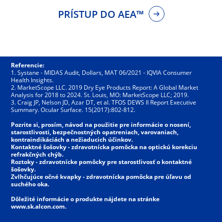
PRÍSTUP DO AEA™
Referencie:
1. Systane - MIDAS Audit, Dollars, MAT 06/2021 - IQVIA Consumer
Health Insights.
2. MarketScope LLC. 2019 Dry Eye Products Report: A Global Market
Analysis for 2018 to 2024. St. Louis, MO: MarketScope LLC; 2019.
3. Craig JP, Nelson JD, Azar DT, et al. TFOS DEWS II Report Executive
Summary. Ocular Surface. 15(2017):802-812.
Pozrite si, prosím, návod na použitie pre informácie o nosení,
starostlivosti, bezpečnostných opatreniach, varovaniach,
kontraindikáciách a nežiaducich účinkov.
Kontaktné šošovky - zdravotnícka pomôcka na optickú korekciu
refrakčných chýb.
Roztoky - zdravotnícke pomôcky pre starostlivosť o kontaktné
šošovky.
Zvlhčujúce očné kvapky - zdravotnícka pomôcka pre úľavu od
suchého oka.
Dôležité informácie o produkte nájdete na stránke
www.sk.alcon.com.