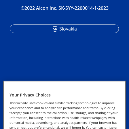
©2022 Alcon Inc. SK-SYY-2200014-1-2023
Slovakia
Zásady ochrany
osobných údajov
Your Privacy Choices
This website uses cookies and similar tracking technologies to improve
Informácie o súboroch
your experience and to analyze site performance and traffic. By clicking
“Accept,” you consent to the collection, use, storage, and sharing of your
cookies
information, including interactions with health-related webpages, with
our social media, advertising, and analytics partners. If your browser has
sent an opt-out preference signal, we will honor it. You can customize or