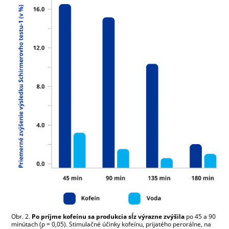
Obr. 2.
Po príjme kofeínu sa produkcia sĺz výrazne zvýšila
po 45 a 90
minútach (p = 0,05). Stimulačné účinky kofeínu, prijatého perorálne, na