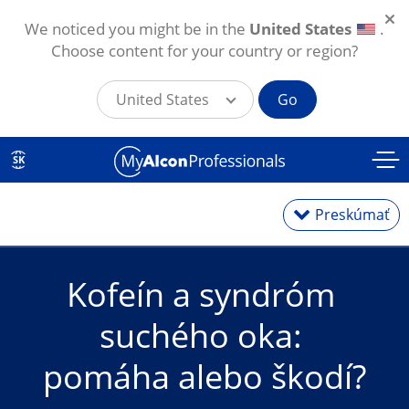
We noticed you might be in the
United States
.
Choose content for your country or region?
United States
Go
Skočiť na hlavný obsah
SK
Preskúmať
Kofeín a syndróm 
Zdravie očí
suchého oka: 
Články a novinky
pomáha alebo škodí?
Školenia