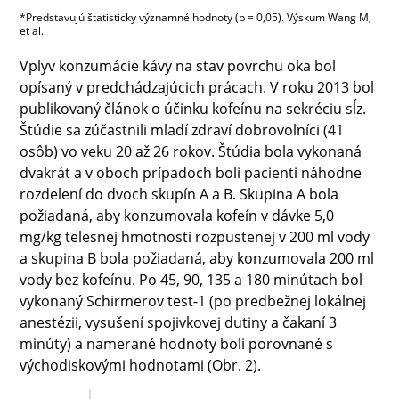
*Predstavujú štatisticky významné hodnoty (p = 0,05). Výskum Wang M,
et al.
Vplyv konzumácie kávy na stav povrchu oka bol
opísaný v predchádzajúcich prácach. V roku 2013 bol
publikovaný článok o účinku kofeínu na sekréciu sĺz.
Štúdie sa zúčastnili mladí zdraví dobrovoľníci (41
osôb) vo veku 20 až 26 rokov. Štúdia bola vykonaná
dvakrát a v oboch prípadoch boli pacienti náhodne
rozdelení do dvoch skupín A a B. Skupina A bola
požiadaná, aby konzumovala kofeín v dávke 5,0
mg/kg telesnej hmotnosti rozpustenej v 200 ml vody
a skupina B bola požiadaná, aby konzumovala 200 ml
vody bez kofeínu. Po 45, 90, 135 a 180 minútach bol
vykonaný Schirmerov test-1 (po predbežnej lokálnej
anestézii, vysušení spojivkovej dutiny a čakaní 3
minúty) a namerané hodnoty boli porovnané s
východiskovými hodnotami (Obr. 2).