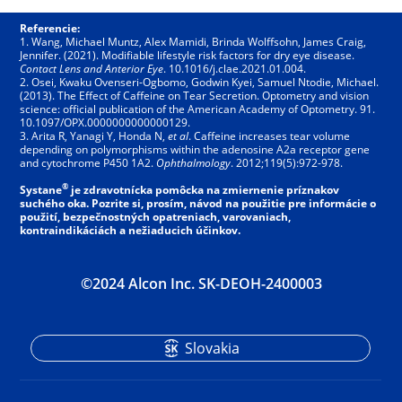
Referencie:
1. Wang, Michael Muntz, Alex Mamidi, Brinda Wolffsohn, James Craig,
Jennifer. (2021). Modifiable lifestyle risk factors for dry eye disease.
Contact Lens and Anterior Eye
. 10.1016/j.clae.2021.01.004.
2. Osei, Kwaku Ovenseri-Ogbomo, Godwin Kyei, Samuel Ntodie, Michael.
(2013). The Effect of Caffeine on Tear Secretion. Optometry and vision
science: official publication of the American Academy of Optometry. 91.
10.1097/OPX.0000000000000129.
3. Arita R, Yanagi Y, Honda N,
et al
. Caffeine increases tear volume
depending on polymorphisms within the adenosine A2a receptor gene
and cytochrome P450 1A2.
Ophthalmology
. 2012;119(5):972-978.
®
Systane
je zdravotnícka pomôcka na zmiernenie príznakov
suchého oka. Pozrite si, prosím, návod na použitie pre informácie o
použití, bezpečnostných opatreniach, varovaniach,
kontraindikáciách a nežiaducich účinkov.
©2024 Alcon Inc. SK-DEOH-2400003
Slovakia