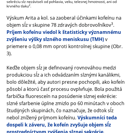
sekréciu sĺz nezáviseli od pohlavia, veku, telesnej hmotnosti, ani od
2
krvného tlaku
.
Výskum Arita a kol. sa zaoberal účinkami kofeínu na
3
objem sĺz v skupine 78 zdravých dobrovoľníkov
.
Príjem kofeínu viedol k štatisticky významnému
zvýšeniu výšky slzného meniskusu (TMH)
v
priemere o 0,08 mm oproti kontrolnej skupine (Obr.
3).
Keďže objem sĺz je definovaný rovnováhou medzi
produkciou sĺz a ich odvádzaním slznými kanálikmi,
bolo dôležité, aby autori presne pochopili, ako kofeín
pôsobí a ktorú časť procesu ovplvňuje. Bola použitá
farbička fluoresceín na posúdenie slznej exkrécie:
slzné sfarbenie úplne zmizlo po 60 minútach v oboch
študijných skupinách, čo naznačuje, že odtok sĺz
nebol znížený príjmom kofeínu.
Výskumníci teda
dospeli k záveru, že kofeín zvyšuje objem sĺz
prostredníctvom zvýšenia slznej sekrécie.