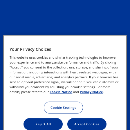
Zásady ochrany
osobných údajov
Your Privacy Choices
This website uses cookies and similar tracking technologies to improve
Informácie o súboroch
your experience and to analyze site performance and traffic. By clicking
“Accept,” you consent to the collection, use, storage, and sharing of your
cookies
information, including interactions with health-related webpages, with
our social media, advertising, and analytics partners. If your browser has
sent an opt-out preference signal, we will honor it. You can customize or
Uplatnite svoje práva
withdraw your consent by adjusting your cookie settings. For more
details, please refer to our
Cookie Notice
and
Privacy Notice
.
Podmienky používania
Cookie Settings
Reject All
Accept Cookies