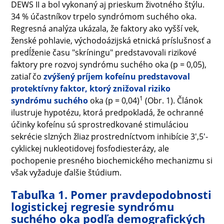
DEWS II a bol vykonaný aj prieskum životného štýlu.
34 % účastníkov trpelo syndrómom suchého oka.
Regresná analýza ukázala, že faktory ako vyšší vek,
ženské pohlavie, východoázijská etnická príslušnosť a
predĺženie času "skríningu" predstavovali rizikové
faktory pre rozvoj syndrómu suchého oka (p = 0,05),
zatiaľ čo
zvýšený príjem kofeínu predstavoval
protektívny faktor, ktorý znižoval riziko
1
syndrómu suchého
oka (p = 0,04)
(Obr. 1). Článok
ilustruje hypotézu, ktorá predpokladá, že ochranné
účinky kofeínu sú sprostredkované stimuláciou
sekrécie slzných žliaz prostredníctvom inhibície 3',5'-
cyklickej nukleotidovej fosfodiesterázy, ale
pochopenie presného biochemického mechanizmu si
však vyžaduje ďalšie štúdium.
Tabuľka 1. Pomer pravdepodobnosti
logistickej regresie syndrómu
suchého oka podľa demografických