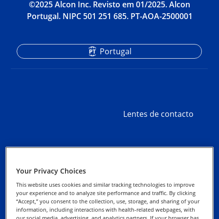
©2025 Alcon Inc. Revisto em 01/2025. Alcon
Portugal. NIPC 501 251 685. PT-AOA-2500001
Portugal
Lentes de contacto
Your Privacy Choices
Contacte-nos
Avisos de Privacidade
This website uses cookies and similar tracking technologies to improve
your experience and to analyze site performance and traffic. By clicking
Solicitação de nova
“Accept,” you consent to the collection, use, storage, and sharing of your
Aviso de cookies
conta de cliente
information, including interactions with health-related webpages, with
our social media, advertising, and analytics partners. If your browser has