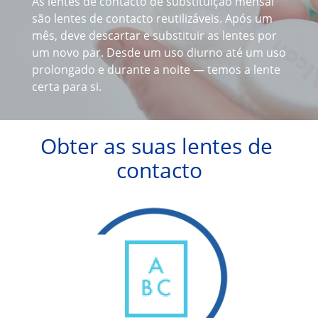
As lentes de contacto de substituição mensal 
Lentes de contacto Multifocais
são lentes de contacto reutilizáveis. Após um 
Solução para lentes de contacto
mês, deve descartar e substituir as lentes por 
um novo par. Desde um uso diurno até um uso 
prolongado e durante a noite — temos a lente 
certa para si.
Obter as suas lentes de 
contacto