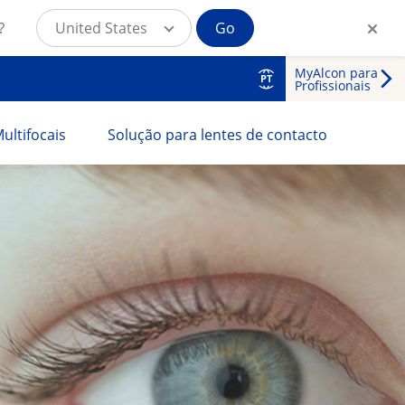
?
United States
Go
MyAlcon para
PT
Profissionais
ultifocais
Solução para lentes de contacto