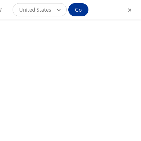
?
United States
Go
MyAlcon für
CH
Verbraucher