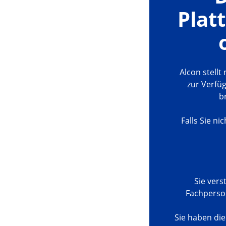
Plat
Alcon stell
zur Verfüg
b
Falls Sie n
Sie vers
Fachperson
Sie haben di