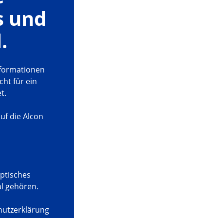
s und
.
nformationen
cht für ein
t.
uf die Alcon
optisches
al gehören.
hutzerklärung