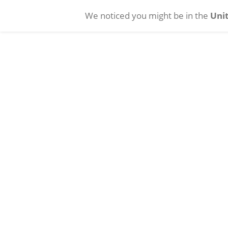
We noticed you might be in the
Unit
Direkt zum Inhalt
Vitreoretinal
Katarakt