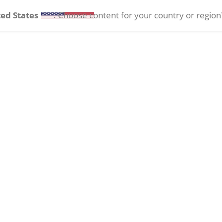
ed States
. Choose content for your country or region
Augengesundheit
Kontaktlinsen
Ressourcen