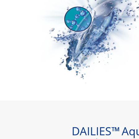
DAILIES™
Aq