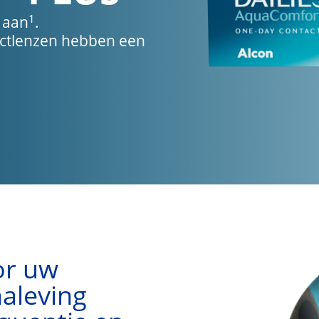
1
t aan
. 
ctlenzen hebben een
or uw
naleving