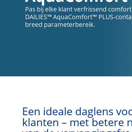
Pas bij elke klant verfrissend comfor
DAILIES™
AquaComfort™
PLUS-conta
breed parameterbereik.
Een ideale daglens vo
klanten – met betere 