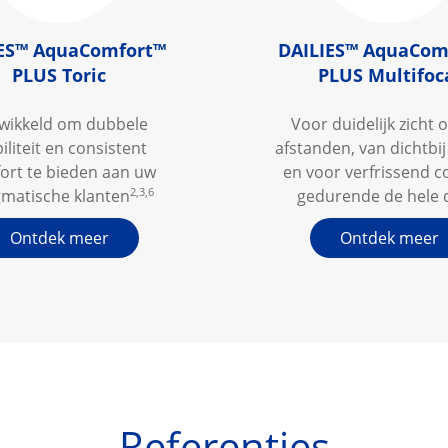
ES
™
 AquaComfort
™
DAILIES
™
 AquaCom
PLUS Toric
PLUS Multifoc
wikkeld om dubbele
Voor duidelijk zicht o
iliteit en consistent
afstanden, van dichtbij 
ort te bieden aan uw
en voor verfrissend c
2,3,6
gmatische klanten
gedurende de hele 
Ontdek meer
Ontdek meer
Referenties