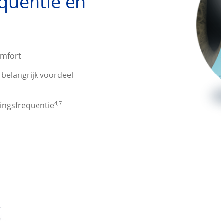
quentie en
omfort
n belangrijk voordeel
4,7
ingsfrequentie