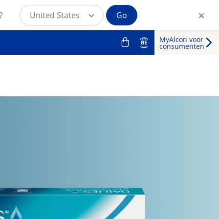
?
United States
Go
MyAlcon voor
BE
consumenten