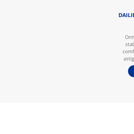
DAILI
Ont
stab
comf
asti