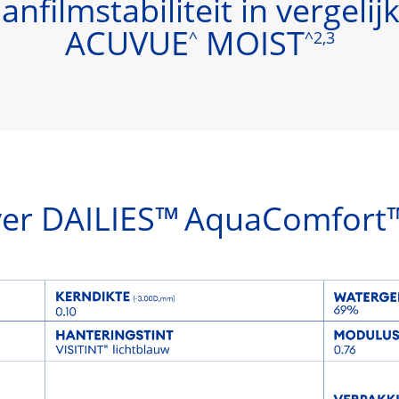
anfilmstabiliteit in vergeli
ACUVUE
MOIST
^
^2,3
ver DAILIES™
AquaComfort™