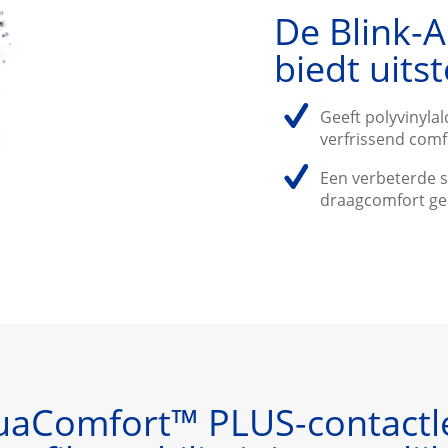
De Blink-A
biedt uits
Geeft polyvinylal
verfrissend comf
Een verbeterde st
draagcomfort ge
uaComfort™ PLUS-contactl