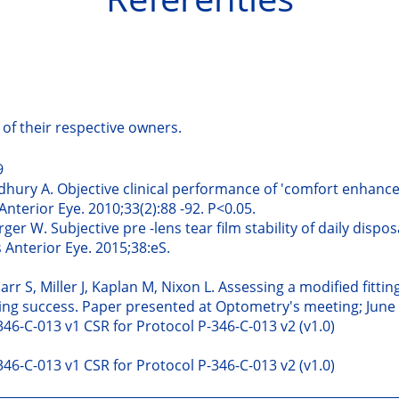
of their respective owners. 
9
hury A. Objective clinical performance of 'comfort enhanced
Anterior Eye. 2010;33(2):88 -92. P<0.05.
ger W. Subjective pre -lens tear film stability of daily dispo
 Anterior Eye. 2015;38:eS.
r S, Miller J, Kaplan M, Nixon L. Assessing a modified fitt
tting success. Paper presented at Optometry's meeting; June
-346-C-013 v1 CSR for Protocol P-346-C-013 v2 (v1.0)
346-C-013 v1 CSR for Protocol P-346-C-013 v2 (v1.0) 