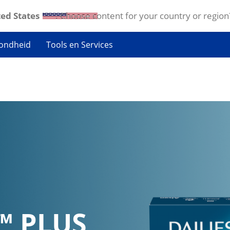
ed States
. Choose content for your country or region
ondheid
Tools en Services
™
 PLUS