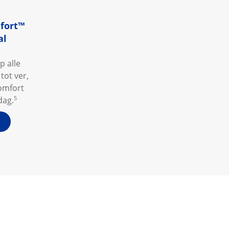
fort
™
al
p alle
tot ver,
omfort
5
dag.