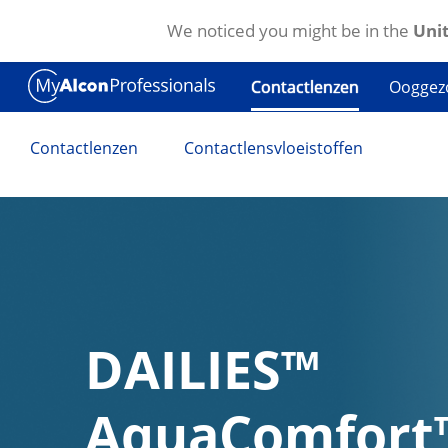
We noticed you might be in the
Unit
Overslaan en naar de inhoud gaan
Ooggez
Contactlenzen
Contactlenzen
Contactlensvloeistoffen
DAILIES
™
AquaComfort