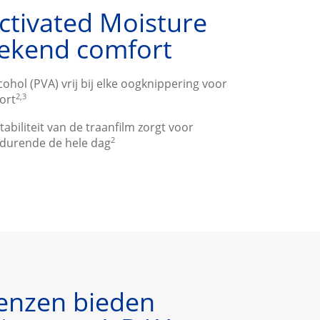
ctivated Moisture
tekend comfort
cohol (PVA) vrij bij elke oogknippering voor
2,3
ort
abiliteit van de traanfilm zorgt voor
2
durende de hele dag
enzen bieden