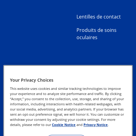
Lentilles de contact
Produits de soins
oculaires
À propos d’Alcon
Notice de
Your Privacy Choices
confidentialité
Nous contacter
This website uses cookies and similar tracking technologies to improve
your experience and to analyze site performance and traffic. By clicking
“Accept,” you consent to the collection, use, storage, and sharing of your
Avis sur les cookies
Nouvelle demande de
information, including interactions with health-related webpages, with
création client
our social media, advertising, and analytics partners. If your browser has
sent an opt-out preference signal, we will honor it. You can customize or
Exercer vos droits
withdraw your consent by adjusting your cookie settings. For more
details, please refer to our
Cookie Notice
and
Privacy Notice
.