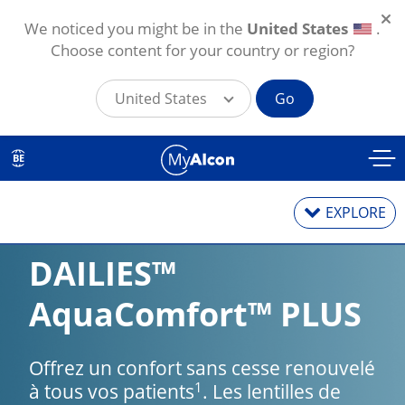
We noticed you might be in the
United States
.
Choose content for your country or region?
United States
Go
Aller au contenu principal
BE
EXPLORE
DAILIES
™
Lentilles de contact
AquaComfort
™
 PLUS
Solutions de lentilles de contact
Offrez un confort sans cesse renouvelé
1
à tous vos patients
. Les lentilles de