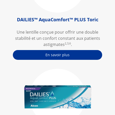
DAILIES
™
 AquaComfort
™
 PLUS Toric
Une lentille conçue pour offrir une double
stabilité et un confort constant aux patients
2,3,6
astigmates
.
En savoir plus