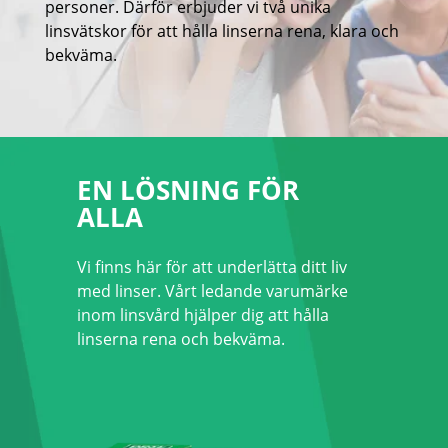
Multifokala linser
personer. Därför erbjuder vi två unika
linsvätskor för att hålla linserna rena, klara och
Färgade linser
bekväma.
Linsvätskor
EN LÖSNING FÖR
ALLA
Vi finns här för att underlätta ditt liv 
med linser. Vårt ledande varumärke 
inom linsvård hjälper dig att hålla 
linserna rena och bekväma.