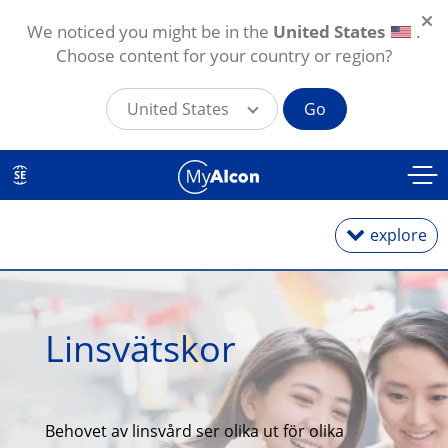
We noticed you might be in the
United States
.
Choose content for your country or region?
United States
Go
Skip to main content
SE
explore
Endagslinser
Linsvätskor
Månadslinser
Toriska linser för astigmatism
Behovet av linsvård ser olika ut för olika