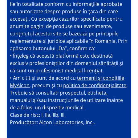
fie în totalitate conform cu informațiile aprobate
sau autorizate despre produse în țara din care
accesați. Cu excepția cazurilor specificate pentru
anumite pagini de produse sau evenimente,
conținutul acestui site se bazează pe principiile
reglementare și juridice aplicabile în Romania. Prin
apăsarea butonului „Da”, confirm că:
• Înțeleg că această platformă este destinată
exclusiv profesioniștilor din domeniul sănătății și
că sunt un profesionist medical licențiat.
• Am citit și sunt de acord cu
termenii și condițiile
MyAlcon
, precum și cu
politica de confidențialitate
.
Trebuie să consultati prospectul, eticheta,
manualul și/sau instrucțiunile de utilizare înainte
de a folosi un dispozitiv medical.
Clase de risc: I, IIa, IIb, III.
Producător: Alcon Laboratories, Inc..