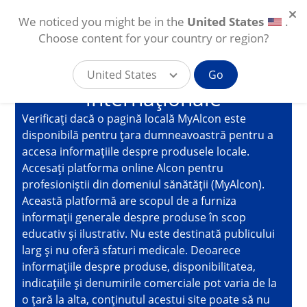
We noticed you might be in the
United States
.
Site destinat exclusiv
Choose content for your country or region?
profesioniștilor din
domeniul sănătății
United States
Go
internaționale
Skip to main content
Verificați dacă o pagină locală MyAlcon este
RO
disponibilă pentru țara dumneavoastră pentru a
accesa informațiile despre produsele locale.
Accesați platforma online Alcon pentru
profesioniștii din domeniul sănătății (MyAlcon).
Această platformă are scopul de a furniza
informații generale despre produse în scop
educativ și ilustrativ. Nu este destinată publicului
larg și nu oferă sfaturi medicale. Deoarece
informațiile despre produse, disponibilitatea,
indicațiile și denumirile comerciale pot varia de la
o țară la alta, conținutul acestui site poate să nu