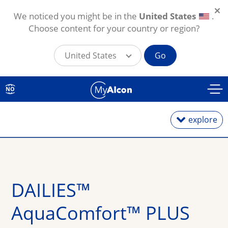
We noticed you might be in the
United States
.
Choose content for your country or region?
United States
Go
Skip to main content
NO
explore
Dagslinser
DAILIES™ 
Månedslinser
AquaComfort™ PLUS
Toriske linser for astigmatisme