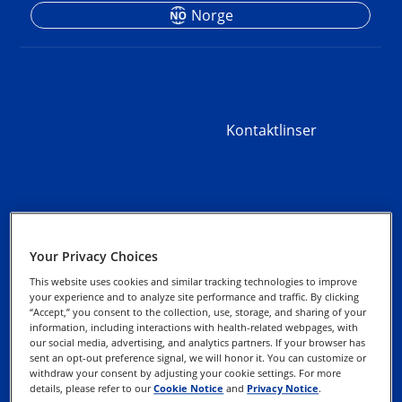
Norge
Kontaktlinser
Kontakt oss
Retningslinjer for
Your Privacy Choices
personvern
This website uses cookies and similar tracking technologies to improve
your experience and to analyze site performance and traffic. By clicking
“Accept,” you consent to the collection, use, storage, and sharing of your
Cookie-Erklæring
information, including interactions with health-related webpages, with
our social media, advertising, and analytics partners. If your browser has
sent an opt-out preference signal, we will honor it. You can customize or
Utøv dine rettigheter
withdraw your consent by adjusting your cookie settings. For more
details, please refer to our
Cookie Notice
and
Privacy Notice
.