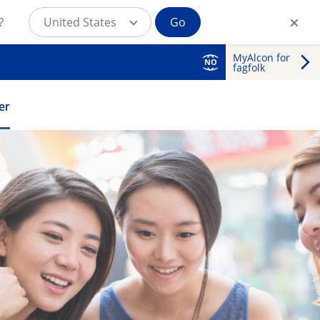
?
United States
Go
MyAlcon for
NO
fagfolk
er