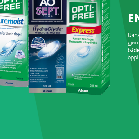
E
Uanse
gjør
både
oppl