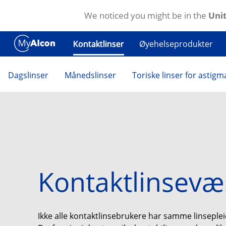
We noticed you might be in the
Unit
Skip to main content
Kontaktlinser
Øyehelseprodukter
Dagslinser
Månedslinser
Toriske linser for astig
Kontaktlinsevæ
Ikke alle kontaktlinsebrukere har samme linseple