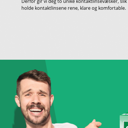
Derfor gir vi deg to unike kontaktlinsevæsker, slik
holde kontaktlinsene rene, klare og komfortable.