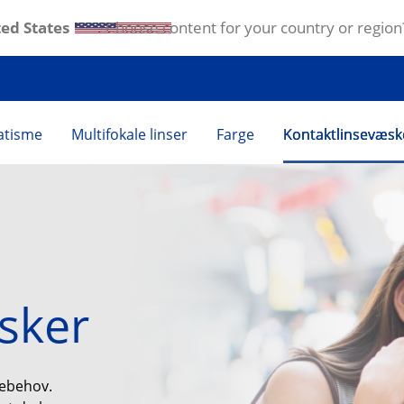
ed States
. Choose content for your country or region
matisme
Multifokale linser
Farge
Kontaktlinsevæsk
sker
iebehov.