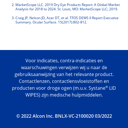
MarketScope LLC. 2019 Dry Eye Products Report: A Global Market 
Analysis for 2018 to 2024. St. Louis, MO: MarketScope LLC; 2019.
Craig JP, Nelson JD, Azar DT, et al. TFOS DEWS II Report Executive 
Summary. Ocular Surface. 15(2017):802-812.
Voor indicaties, contra-indicaties en
waarschuwingen verwijzen wij u naar de
gebruiksaanwijzing van het relevante product.
Contactlenzen, contactlensvloeistoffen en
®
producten voor droge ogen (m.u.v. Systane
LID
WIPES) zijn medische hulpmiddelen.
© 2022 Alcon Inc. BNLX-VC-2100020 03/2022