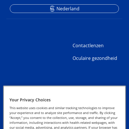
Nederland
Contactlenzen
Oculaire gezondheid
Over Alcon
Privacybeleid
Your Privacy Choices
Alcon Experience
This website uses cookies and similar tracking technologies to improve
Cookie kennisgeving
Academy
your experience and to analyze site performance and traffic. By clicking
“Accept,” you consent to the collection, use, storage, and sharing of your
information, including interactions with health-related webpages, with
Alcon Marketing Tools
Uw rechten uitoefenen
our social media, advertising, and analytics partners. If your browser has