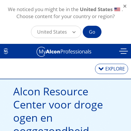
We noticed you might be in the
United States
.
Choose content for your country or region?
United States
Go
Overslaan en naar de inhoud gaan
NL
EXPLORE
Alcon Resource
Artikels en nieuws
Center voor droge
Training
ogen en
ooggezondheid
Behandeling droge ogen