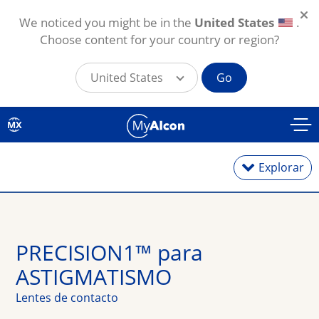
We noticed you might be in the
United States
.
Choose content for your country or region?
United States
Go
Skip to main content
MX
Explorar
Lentes diarios
PRECISION1™ para 
ASTIGMATISMO
Lentes mensuales
Lentes de contacto
Tóricos para astigmatismo