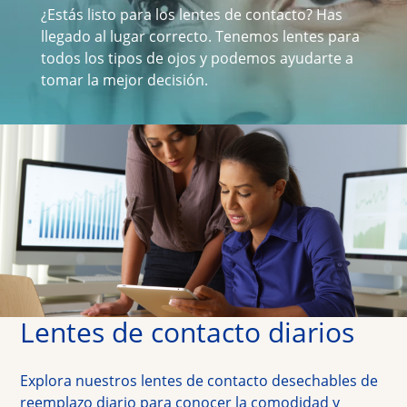
¿Estás listo para los lentes de contacto? 
Has 
llegado al lugar correcto. Tenemos lentes para 
Multifocales
todos los tipos de ojos y podemos ayudarte a 
tomar la mejor decisión.
De color
Solución para lentes de contacto
Lentes de contacto diarios
Explora nuestros lentes de contacto desechables de 
reemplazo diario para conocer 
la comodidad y 