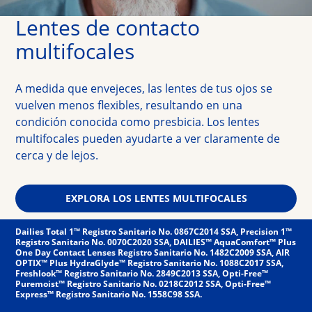
Lentes de contacto
multifocales
A medida que envejeces, las lentes de tus ojos se
vuelven menos flexibles, resultando en una
condición conocida como presbicia. Los lentes
multifocales pueden ayudarte a ver claramente de
cerca y de lejos.
EXPLORA LOS LENTES MULTIFOCALES
Dailies Total 1™ Registro Sanitario No. 0867C2014 SSA, Precision 1™
Registro Sanitario No. 0070C2020 SSA, DAILIES™ AquaComfort™ Plus
One Day Contact Lenses Registro Sanitario No. 1482C2009 SSA, AIR
OPTIX™ Plus HydraGlyde™ Registro Sanitario No. 1088C2017 SSA,
Freshlook™ Registro Sanitario No. 2849C2013 SSA, Opti-Free™
Puremoist™ Registro Sanitario No. 0218C2012 SSA, Opti-Free™
Express™ Registro Sanitario No. 1558C98 SSA.