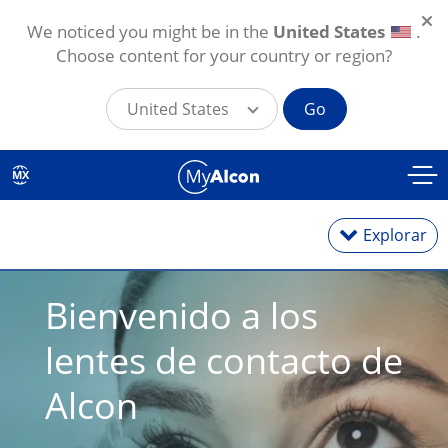
We noticed you might be in the
United States
.
Choose content for your country or region?
United States
Go
Skip to main content
MX
Explorar
Bienvenido a los 
Lentes diarios
lentes de contacto de 
Lentes mensuales
Alcon
Tóricos para astigmatismo