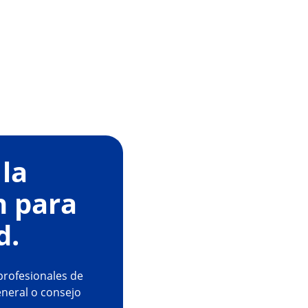
la
n para
d.
 profesionales de
eneral o consejo