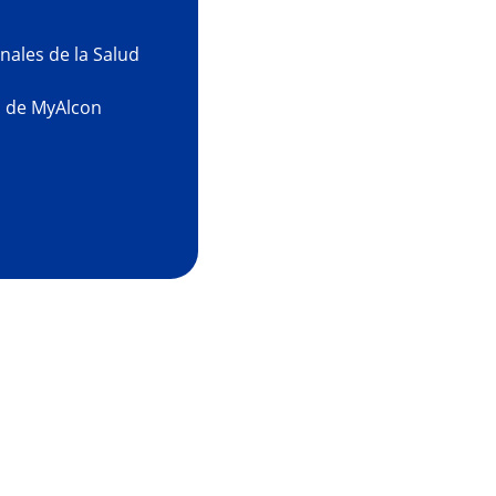
nales de la Salud
ad de MyAlcon