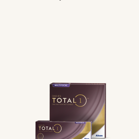
Lentilles toriques
Lentilles multifocales
Lentilles de couleur
Solutions d’entretien