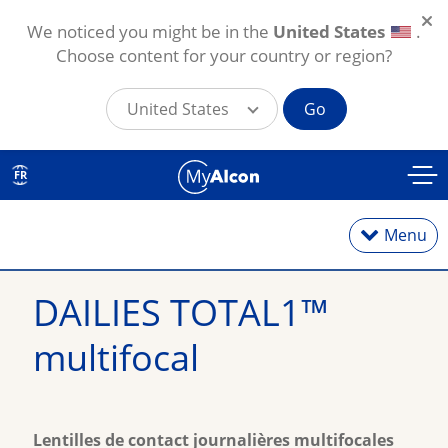
We noticed you might be in the
United States
.
Choose content for your country or region?
United States
Go
Aller au contenu principal
FR
Menu
DAILIES TOTAL1™ 
Lentilles journalières
multifocal
Lentilles hebdomadaires
Lentilles de contact journalières multifocales
Lentilles mensuelles