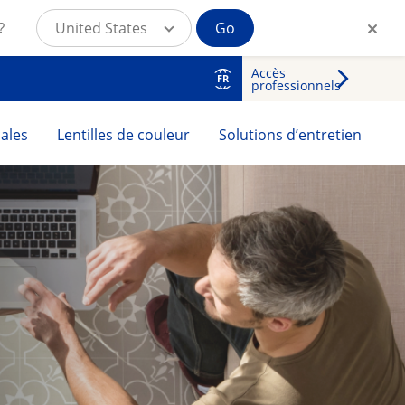
?
United States
Go
Accès
FR
professionnels
cales
Lentilles de couleur
Solutions d’entretien