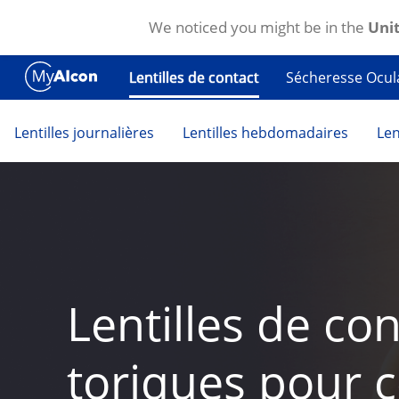
We noticed you might be in the
Unit
Aller au contenu principal
Lentilles de contact
Sécheresse Ocul
Lentilles journalières
Lentilles hebdomadaires
Len
Lentilles de con
toriques pour c