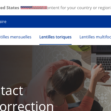
ed States
. Choose content for your country or region
aire
tilles mensuelles
Lentilles toriques
Lentilles multifo
tact 
orrection 