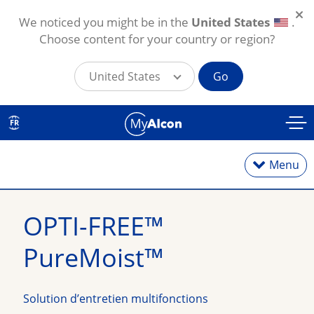
We noticed you might be in the
United States
.
Choose content for your country or region?
United States
Go
Aller au contenu principal
FR
Menu
OPTI-FREE™ 
Lentilles journalières
PureMoist™
Lentilles hebdomadaires
Solution d’entretien multifonctions
Lentilles mensuelles