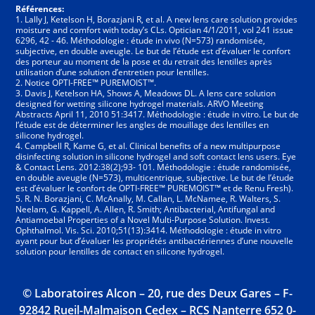
Références:
1. Lally J, Ketelson H, Borazjani R, et al. A new lens care solution provides
moisture and comfort with today’s CLs. Optician 4/1/2011, vol 241 issue
6296, 42 - 46. Méthodologie : étude in vivo (N=573) randomisée,
subjective, en double aveugle. Le but de l’étude est d’évaluer le confort
des porteur au moment de la pose et du retrait des lentilles après
utilisation d’une solution d’entretien pour lentilles.
2. Notice OPTI-FREE™ PUREMOIST™.
3. Davis J, Ketelson HA, Shows A, Meadows DL. A lens care solution
designed for wetting silicone hydrogel materials. ARVO Meeting
Abstracts April 11, 2010 51:3417. Méthodologie : étude in vitro. Le but de
l’étude est de déterminer les angles de mouillage des lentilles en
silicone hydrogel.
4. Campbell R, Kame G, et al. Clinical benefits of a new multipurpose
disinfecting solution in silicone hydrogel and soft contact lens users. Eye
& Contact Lens. 2012:38(2);93- 101. Méthodologie : étude randomisée,
en double aveugle (N=573), multicentrique, subjective. Le but de l’étude
est d’évaluer le confort de OPTI-FREE™ PUREMOIST™ et de Renu Fresh).
5. R. N. Borazjani, C. McAnally, M. Callan, L. McNamee, R. Walters, S.
Neelam, G. Kappell, A. Allen, R. Smith; Antibacterial, Antifungal and
Antiamoebal Properties of a Novel Multi-Purpose Solution. Invest.
Ophthalmol. Vis. Sci. 2010;51(13):3414. Méthodologie : étude in vitro
ayant pour but d’évaluer les propriétés antibactériennes d’une nouvelle
solution pour lentilles de contact en silicone hydrogel.
© Laboratoires Alcon – 20, rue des Deux Gares – F-
92842 Rueil-Malmaison Cedex – RCS Nanterre 6­52 0­