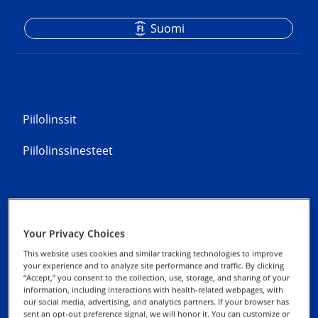
Suomi
Piilolinssit
Piilolinssinesteet
Your Privacy Choices
Tietosuojalausunnot
This website uses cookies and similar tracking technologies to improve
your experience and to analyze site performance and traffic. By clicking
“Accept,” you consent to the collection, use, storage, and sharing of your
Evästeseloste
information, including interactions with health-related webpages, with
our social media, advertising, and analytics partners. If your browser has
sent an opt-out preference signal, we will honor it. You can customize or