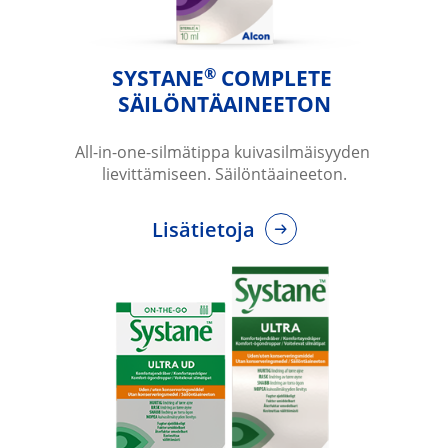
®
SYSTANE
 COMPLETE 
SÄILÖNTÄAINEETON
All-in-one-silmätippa kuivasilmäisyyden 
lievittämiseen. Säilöntäaineeton.
Lisätietoja