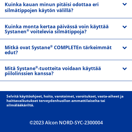
Kuinka kauan minun pitäisi odottaa eri
silmätippojen käytön välillä?
Kuinka monta kertaa päivässä voin käyttää
®
Systanen
voitelevia silmätippoja?
®
Mitkä ovat Systane
COMPLETEn tärkeimmät
edut?
®
Mitä Systane
-tuotteita voidaan käyttää
piilolinssien kanssa?
Selvitä käyttöohjeet, hoito, varotoimet, varoitukset, vasta-aiheet ja 
haittavaikutukset terveydenhuollon ammattilaiselta tai 
silmälääkäriltä.
©2023 Alcon NORD-SYC-2300004