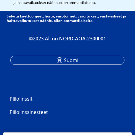
ja haittavaikutukset näönhuollon ammattilaiselta.
Selvitä käyttöohjeet, hoito, varotoimet, varoitukset, vasta-aiheet ja
haittavaikutukset näönhuollon ammattilaiselta.
©2023 Alcon NORD-AOA-2300001
Suomi
Piilolinssit
Piilolinssinesteet