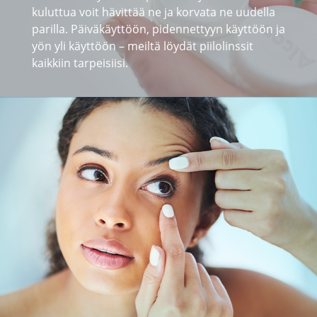
kuluttua voit hävittää ne ja korvata ne uudella 
parilla. Päiväkäyttöön, pidennettyyn käyttöön ja 
Monitehopiilolinssit
yön yli käyttöön – meiltä löydät piilolinssit 
kaikkiin tarpeisiisi.
Värilliset piilolinssit
Piilolinssinesteet