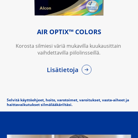
AIR OPTIX™ COLORS
Korosta silmiesi väriä mukavilla kuukausittain 
vaihdettavilla piilolinsseillä.
Lisätietoja
Selvitä käyttöohjeet, hoito, varotoimet, varoitukset, vasta-aiheet ja 
haittavaikutukset silmälääkäriltäsi.