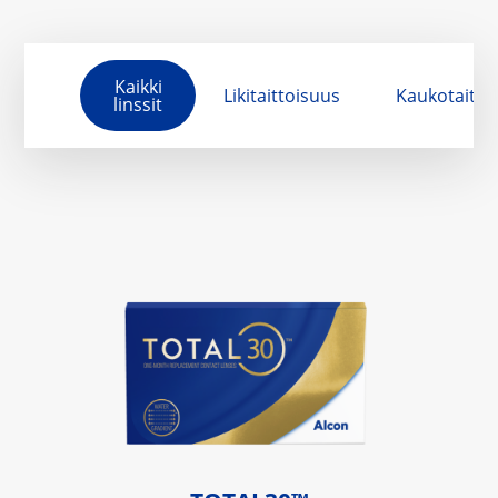
Kaikki
Likitaittoisuus
Kaukotaitto
linssit