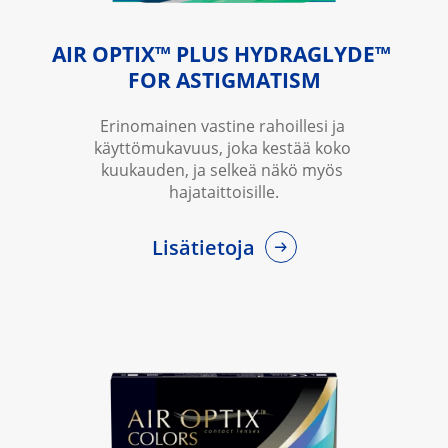
AIR OPTIX™ PLUS HYDRAGLYDE™ 
FOR ASTIGMATISM
Erinomainen vastine rahoillesi ja 
käyttömukavuus, joka kestää koko 
kuukauden, ja selkeä näkö myös 
hajataittoisille.
Lisätietoja