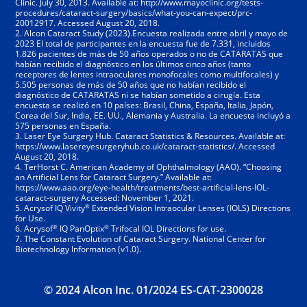
Clinic. July 30, 2013. Available at: http://www.mayoclinic.org/tests-
procedures/cataract-surgery/basics/what-you-can-expect/prc-
20012917. Accessed August 20, 2018.
2. Alcon Cataract Study (2023).Encuesta realizada entre abril y mayo de
2023 El total de participantes en la encuesta fue de 7.331, incluidos
1.826 pacientes de más de 50 años operados o no de CATARATAS que
habían recibido el diagnóstico en los últimos cinco años (tanto
receptores de lentes intraoculares monofocales como multifocales) y
5.505 personas de más de 50 años que no habían recibido el
diagnóstico de CATARATAS ni se habían sometido a cirugía. Esta
encuesta se realizó en 10 países: Brasil, China, España, Italia, Japón,
Corea del Sur, India, EE. UU., Alemania y Australia. La encuesta incluyó a
575 personas en España.
3. Laser Eye Surgery Hub. Cataract Statistics & Resources. Available at:
https://www.lasereyesurgeryhub.co.uk/cataract-statistics/. Accessed
August 20, 2018.
4. TerHorst C. American Academy of Ophthalmology (AAO). “Choosing
an Artificial Lens for Cataract Surgery.” Available at:
https://www.aao.org/eye-health/treatments/best-artificial-lens-IOL-
cataract-surgery Accessed: November 1, 2021.
®
5. Acrysof IQ Vivity
Extended Vision Intraocular Lenses (IOLS) Directions
for Use.
®
®
6. Acrysof
IQ PanOptix
Trifocal IOL Directions for use.
7. The Constant Evolution of Cataract Surgery. National Center for
Biotechnology Information (v1.0).
© 2024 Alcon Inc. 01/2024 ES-CAT-2300028