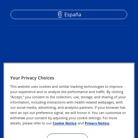
España
Sobre Alcon
Política de privacidad
Your Privacy Choices
Contáctenos
This website uses cookies and similar tracking technologies to improve
Administración de
your experience and to analyze site performance and traffic. By clicking
“Accept,” you consent to the collection, use, storage, and sharing of your
cookies
Solicitud de una nueva
information, including interactions with health-related webpages, with
cuenta de cliente
our social media, advertising, and analytics partners. If your browser has
sent an opt-out preference signal, we will honor it. You can customize or
Ejerce tus derechos
withdraw your consent by adjusting your cookie settings. For more
details, please refer to our
Cookie Notice
and
Privacy Notice
.
Términos de uso