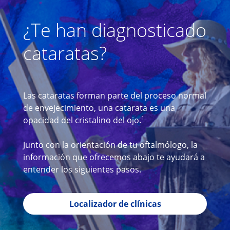
¿Te han diagnosticado
cataratas?
Las cataratas forman parte del proceso normal
de envejecimiento, una catarata es una
1
opacidad del cristalino del ojo.
Junto con la orientación de tu oftalmólogo, la
información que ofrecemos abajo te ayudará a
entender los siguientes pasos.
Localizador de clínicas