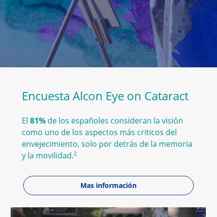
Encuesta Alcon Eye on Cataract
El
81%
de los españoles consideran la visión
como uno de los aspectos más criticos del
envejecimiento, solo por detrás de la memoria
2
y la movilidad.
Mas información