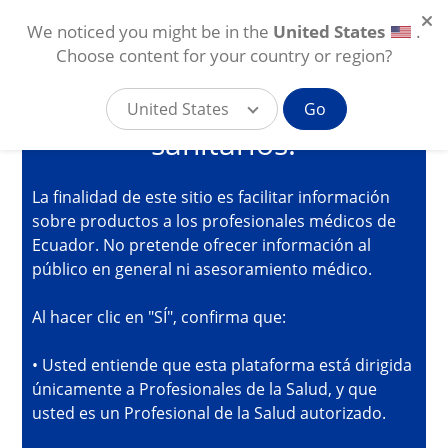
We noticed you might be in the
United States
.
Está accediendo a la
Choose content for your country or region?
plataforma online de Alcon
para profesionales
United States
Go
sanitarios.
Pasar al contenido principal
EC
La finalidad de este sitio es facilitar información
sobre productos a los profesionales médicos de
Ecuador. No pretende ofrecer información al
público en general ni asesoramiento médico.
Al hacer clic en "SÍ", confirma que:
• Usted entiende que esta plataforma está dirigida
únicamente a Profesionales de la Salud, y que
usted es un Profesional de la Salud autorizado.