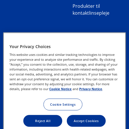
Produkter til
kontaktlinsepleje
Your Privacy Choices
Alcon Experience
Persondatapolitikker
Academy
This website uses cookies and similar tracking technologies to improve
your experience and to analyze site performance and traffic. By clicking
“Accept,” you consent to the collection, use, storage, and sharing of your
Cookiepolitik
Kontakt os
information, including interactions with health-related webpages, with
our social media, advertising, and analytics partners. If your browser has
sent an opt-out preference signal, we will honor it. You can customize or
Udøv dine rettigheder
withdraw your consent by adjusting your cookie settings. For more
details, please refer to our
Cookie Notice
and
Privacy Notice
.
Betingelser for Brug
Cookie Settings
Reject All
Accept Cookies