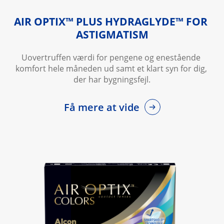
AIR OPTIX™ PLUS HYDRAGLYDE™ FOR 
ASTIGMATISM
Uovertruffen værdi for pengene og enestående 
komfort hele måneden ud samt et klart syn for dig, 
der har bygningsfejl.
Få mere at vide