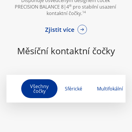
Disponuje osvědčeným designem čoček 
®
PRECISION BALANCE 8|4
 pro stabilní usazení 
14
kontaktní čočky.
Zjistit více
Měsíční kontaktní čočky
Všechny
Sférické
Multifokální
čočky