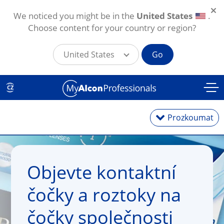
We noticed you might be in the
United States
.
Choose content for your country or region?
United States
Go
Přejít k hlavnímu obsahu
CZ
Prozkoumat
Kontaktní čočky
Objevte kontaktní
Roztoky na čočky
čočky a roztoky na
čočky společnosti