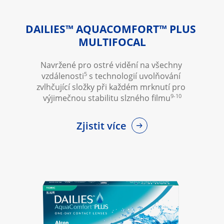
DAILIES™ AQUACOMFORT™ PLUS 
MULTIFOCAL
Navržené pro ostré vidění na všechny 
5
vzdálenosti
 s technologií uvolňování 
zvlhčující složky při každém mrknutí pro 
9-10
výjimečnou stabilitu slzného filmu
Zjistit více