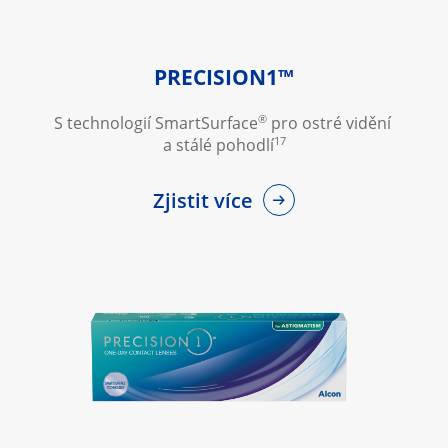
PRECISION1™
®
S technologií SmartSurface
 pro ostré vidění 
17
a stálé pohodlí
Zjistit více