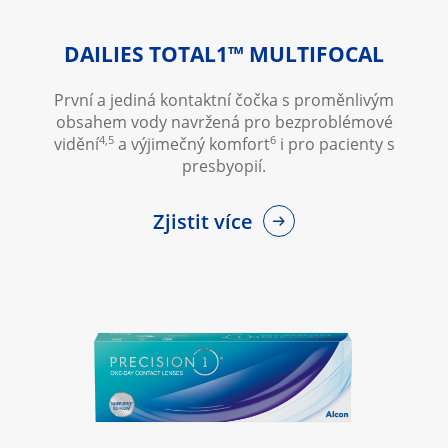
DAILIES TOTAL1™ MULTIFOCAL
První a jediná kontaktní čočka s proměnlivým
obsahem vody navržená pro bezproblémové
4,5
6
vidění
a výjimečný komfort
i pro pacienty s
presbyopií.
Zjistit více