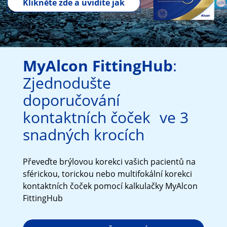
Klikněte zde a uvidíte jak
MyAlcon FittingHub
:
Zjednodušte
doporučování
kontaktních čoček ve 3
snadných krocích
Převeďte brýlovou korekci vašich pacientů na
sférickou, torickou nebo multifokální korekci
kontaktních čoček pomocí kalkulačky MyAlcon
FittingHub