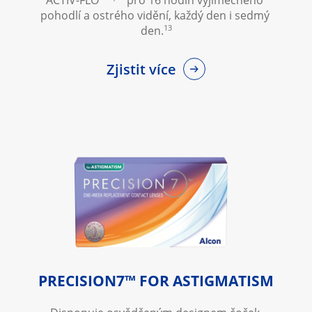
ACTIV-FLO
 pro 16 hodin výjimečného 
pohodlí a ostrého vidění, každý den i sedmý 
13
den.
Zjistit více
PRECISION7™ FOR ASTIGMATISM