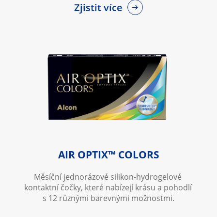
Zjistit více
AIR OPTIX™ COLORS
Měsíční jednorázové silikon-hydrogelové 
kontaktní čočky, které nabízejí krásu a pohodlí 
s 12 různými barevnými možnostmi.