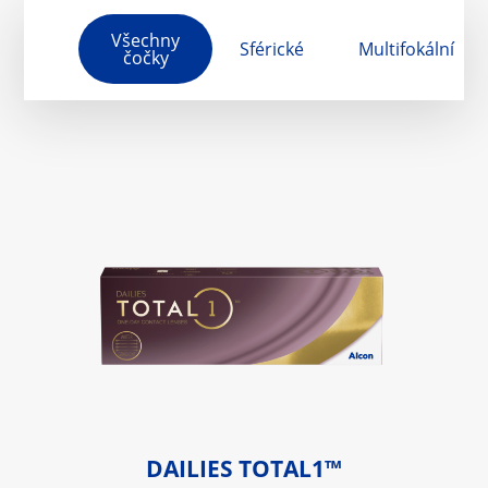
Všechny
Sférické
Multifokální
čočky
DAILIES TOTAL1™