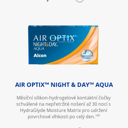
AIR OPTIX™ NIGHT & DAY™ AQUA
Měsíční silikon-hydrogelové kontaktní čočky 
schválené na nepřetržité nošení až 30 nocí s 
HydraGlyde Moisture Matrix pro udržení 
19†
povrchové vlhkosti po celý den.