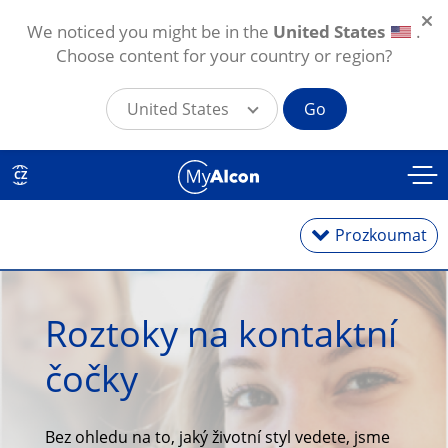
We noticed you might be in the
United States
.
Choose content for your country or region?
United States
Go
Přejít k hlavnímu obsahu
CZ
Prozkoumat
Roztoky na kontaktní
Jednodenní
čočky
Měsíční
Torické na astigmatismus
Bez ohledu na to, jaký životní styl vedete, jsme