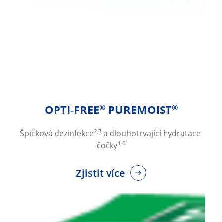
OPTI-FREE
 PUREMOIST
®
®
2,3
Špičková dezinfekce
 a dlouhotrvající hydratace 
4-6
čočky
Zjistit více