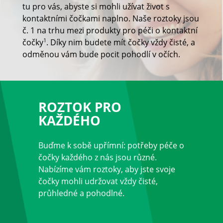
Multifokální
tu pro vás, abyste si mohli užívat život s
kontaktními čočkami naplno. Naše roztoky jsou
Barevné
č. 1 na trhu mezi produkty pro péči o kontaktní
Roztoky na čočky
1
čočky
. Díky nim budete mít čočky vždy čisté, a
odměnou vám bude pocit pohodlí v očích.
ROZTOK PRO
KAŽDÉHO
Buďme k sobě upřímní: potřeby péče o 
čočky každého z nás jsou různé. 
Nabízíme vám roztoky, aby jste svoje 
čočky mohli udržovat vždy čisté, 
průhledné a pohodlné.