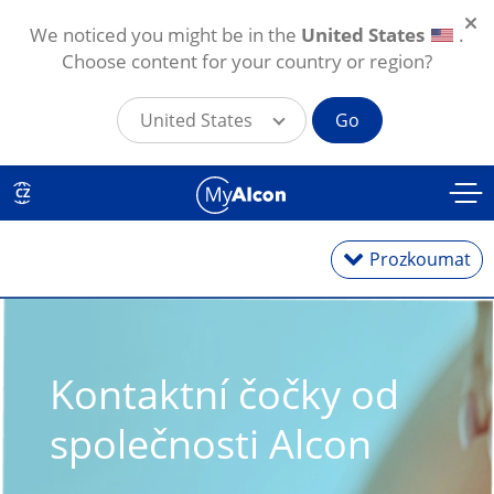
We noticed you might be in the
United States
.
Choose content for your country or region?
United States
Go
Přejít k hlavnímu obsahu
CZ
Prozkoumat
Jednodenní
Kontaktní čočky od 
Měsíční
společnosti Alcon
Torické na astigmatismus