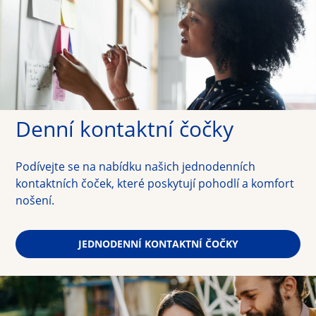
Denní kontaktní čočky
Podívejte se na nabídku našich jednodenních 
kontaktních čoček, které poskytují pohodlí a komfort 
nošení.
JEDNODENNÍ KONTAKTNÍ ČOČKY