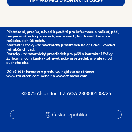
TIPY PRO PÉČI O KONTAKTNÍ ČOČKY
Přečtěte si, prosím, návod k použítí pro informace o nošení, péči,
bezpečnostních opatřeních, varováních, kontraindikacích a
nežádoucích účincích.
Kontaktní čočky - zdravotnický prostředek na optickou korekci
refrakčních vad.
Roztoky - zdravotnický prostředek pro péči o kontaktní čočky.
Zvlhčující oční kapky - zdravotnický prostředek pro úlevu od
suchého oka.
Důležité informace o produktu najdete na stránce
www.ifu.alcon.com nebo na www.cz.alcon.com.
©2025 Alcon Inc. CZ-AOA-2300001-08/25
Česká republika