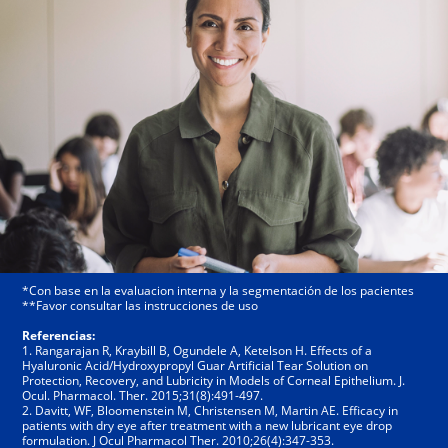
*Con base en la evaluacion interna y la segmentación de los pacientes
**Favor consultar las instrucciones de uso
Referencias:
1. Rangarajan R, Kraybill B, Ogundele A, Ketelson H. Effects of a
Hyaluronic Acid/Hydroxypropyl Guar Artificial Tear Solution on
Protection, Recovery, and Lubricity in Models of Corneal Epithelium. J.
Ocul. Pharmacol. Ther. 2015;31(8):491-497.
2. Davitt, WF, Bloomenstein M, Christensen M, Martin AE. Efficacy in
patients with dry eye after treatment with a new lubricant eye drop
formulation. J Ocul Pharmacol Ther. 2010;26(4):347-353.