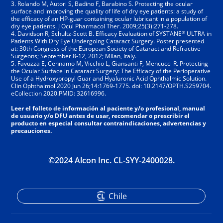
3. Rolando M, Autori S, Badino F, Barabino S. Protecting the ocular
surface and improving the quality of life of dry eye patients: a study of
the efficacy of an HP-guar containing ocular lubricant in a population of
dry eye patients. J Ocul Pharmacol Ther. 2009;25(3):271-278.
®
4. Davidson R, Schultz-Scott B. Efficacy Evaluation of SYSTANE
ULTRA in
Patients With Dry Eye Undergoing Cataract Surgery. Poster presented
at: 30th Congress of the European Society of Cataract and Refractive
Surgeons; September 8-12, 2012; Milan, Italy.
5. Favuzza E, Cennamo M, Vicchio L, Giansanti F, Mencucci R. Protecting
the Ocular Surface in Cataract Surgery: The Efficacy of the Perioperative
Use of a Hydroxypropyl Guar and Hyaluronic Acid Ophthalmic Solution.
Clin Ophthalmol 2020 Jun 26;14:1769-1775. doi: 10.2147/OPTH.S259704.
eCollection 2020.PMID: 32616996.
Leer el folleto de información al paciente y/o profesional, manual
de usuario y/o DFU antes de usar, recomendar o prescribir el
producto en especial consultar contraindicaciones, advertencias y
precauciones.
©2024 Alcon Inc. CL-SYY-2400028.
Chile