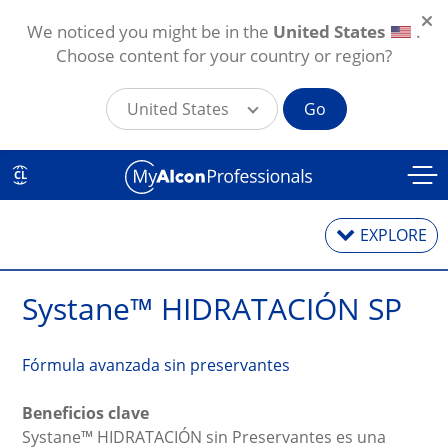
We noticed you might be in the
United States
.
Choose content for your country or region?
United States
Go
Pasar al contenido principal
CL
EXPLORE
Systane™ HIDRATACIÓN SP
Artículos y noticias
Fórmula avanzada sin preservantes
Capacitación
Tratamiento del ojo seco
Beneficios clave
Systane™ HIDRATACIÓN sin Preservantes es una