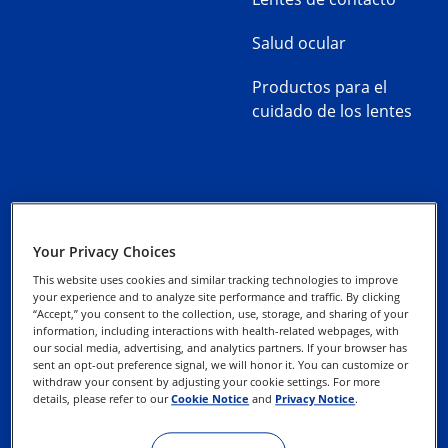
Salud ocular
Productos para el
cuidado de los lentes
Alcon Experience
Aviso de Privacidad
Your Privacy Choices
Academy
This website uses cookies and similar tracking technologies to improve
Uso de Cookies
your experience and to analyze site performance and traffic. By clicking
“Accept,” you consent to the collection, use, storage, and sharing of your
information, including interactions with health-related webpages, with
our social media, advertising, and analytics partners. If your browser has
Ejerce tus Derechos
sent an opt-out preference signal, we will honor it. You can customize or
withdraw your consent by adjusting your cookie settings. For more
details, please refer to our
Cookie Notice
and
Privacy Notice
.
Términos de uso del
sitio web