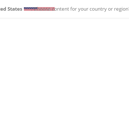
ed States
. Choose content for your country or region
a
Lentes de contacto
Salud ocular
Eventos
Rec