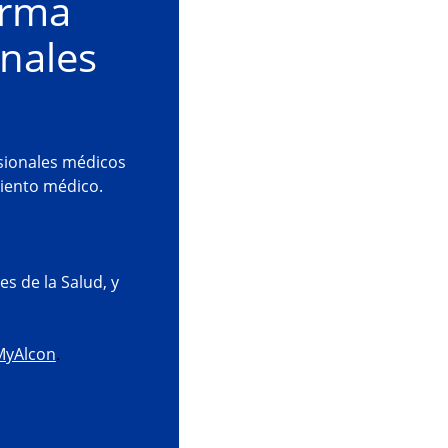
orma
onales
esionales médicos
miento médico.
s de la Salud, y
 MyAlcon
.