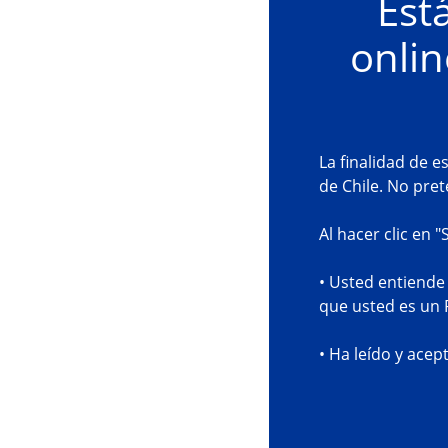
Est
onlin
La finalidad de e
de Chile. No pre
Al hacer clic en "
• Usted entiende 
que usted es un P
• Ha leído y acep