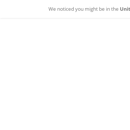
We noticed you might be in the
Unit
Pasar al contenido principal
Cataratas
Vítreo-retin