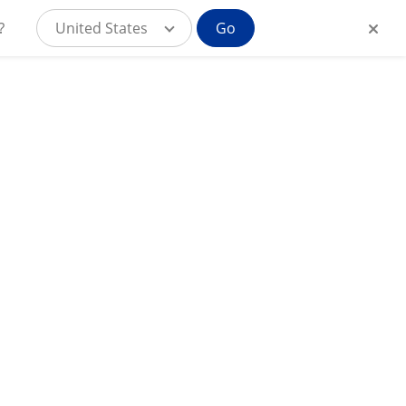
?
United States
Go
MyAlcon para
ursos
CL
Consumidores