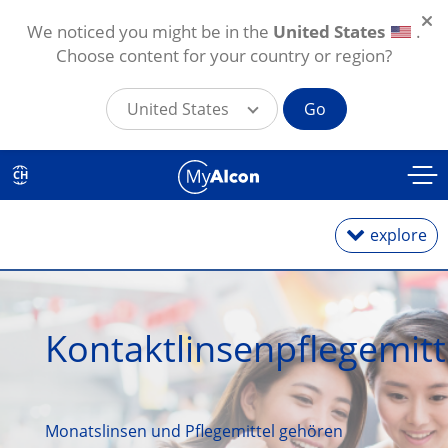
We noticed you might be in the
United States
.
Choose content for your country or region?
United States
Go
Aller au contenu principal
CH
explore
Journalières
Kontaktlinsenpflegemitt
Mensuelles
Torische Linsen
Monatslinsen und Pflegemittel gehören 