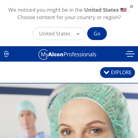
We noticed you might be in the
United States
.
Choose content for your country or region?
United States
Go
Skip to main content
CH
EXPLORE
Geräte & Vitrektome
Laser & Lasersonden
Grieshaber® DSP Instrumente