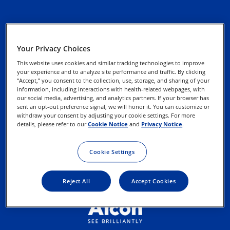
Alcon Experience
Datenschutz-Hinweise
Your Privacy Choices
Academy
This website uses cookies and similar tracking technologies to improve
Cookie-Hinweis
your experience and to analyze site performance and traffic. By clicking
Media Datenbank
“Accept,” you consent to the collection, use, storage, and sharing of your
information, including interactions with health-related webpages, with
EasyOnline
our social media, advertising, and analytics partners. If your browser has
Datenschutz-
sent an opt-out preference signal, we will honor it. You can customize or
Webformular
withdraw your consent by adjusting your cookie settings. For more
Kontaktieren Sie uns
details, please refer to our
Cookie Notice
and
Privacy Notice
.
Impressum
Nutzungsbedingungen
Cookie Settings
Reject All
Accept Cookies