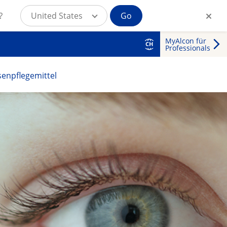
?
United States
Go
MyAlcon für
CH
Professionals
senpflegemittel