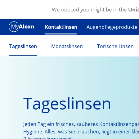
We noticed you might be in the
Unit
Direkt zum Inhalt
Augenpflegeprodukte
Kontaktlinsen
Tageslinsen
Monatslinsen
Torische Linsen
Tageslinsen
Jeden Tag ein frisches, sauberes Kontaktlinsenpa
Hygiene. Alles, was Sie brauchen, liegt in einer kl
Blisterpackung bereit.