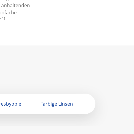
g anhaltenden
infache
9-11
resbyopie
Farbige Linsen