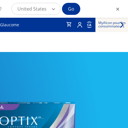
?
United States
Go
MyAlcon pour les
Glaucome
CA
consommateurs