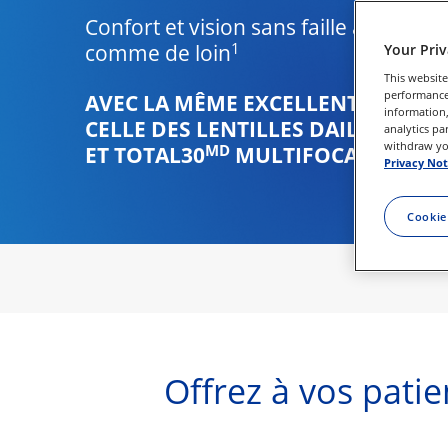
Confort et vision sans faille à toutes l
1
comme de loin
Your Pri
This website
performance 
AVEC LA MÊME EXCELLENTE CONCE
information,
CELLE DES LENTILLES DAILIES TOT
analytics pa
withdraw you
MD
ET TOTAL30
 MULTIFOCALE
Privacy Not
Cookie
Offrez à vos pati