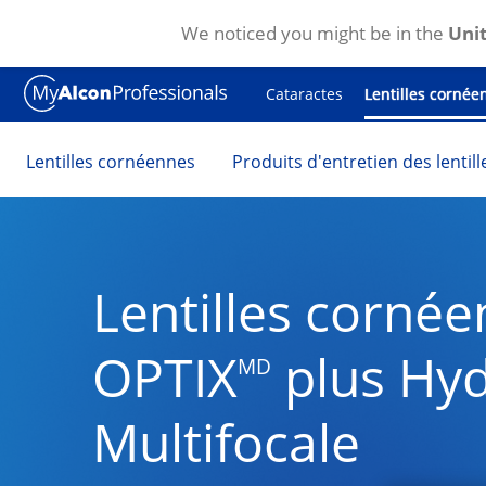
We noticed you might be in the
Unit
Skip to main content
Cataractes
Lentilles cornée
Lentilles cornéennes
Produits d'entretien des lentil
Lentilles cornée
OPTIX
 plus Hy
MD
Multifocale