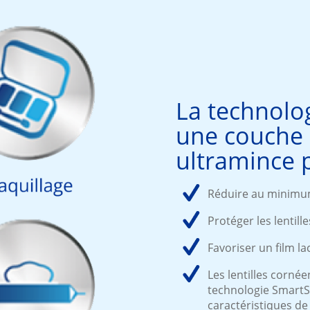
La technolo
une couche 
ultramince 
Réduire au minimum l
Protéger les lentill
Favoriser un film la
Les lentilles corn
technologie SmartS
caractéristiques de 