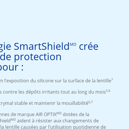
gie SmartShield
crée
MD
de protection
pour :
7
’exposition du silicone sur la surface de la lentille
5,6
es contre les dépôts irritants tout au long du mois
6,7
crymal stable et maintenir la mouillabilité
MD
éennes de marque AIR OPTIX
dotées de la
MD
hield
aident à résister aux changements de
la lentille causées par l’utilisation quotidienne de