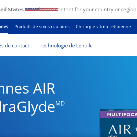
ed States
. Choose content for your country or region
nnes
Produits de soins oculaires
Chirurgie vitréo-rétinienne
les de contact
Technologie de Lentille
nnes AIR 
draGlyde
MD