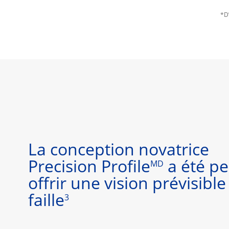
*D’
La conception novatrice
Precision Profile
a été p
MD
offrir une vision prévisible
faille
3