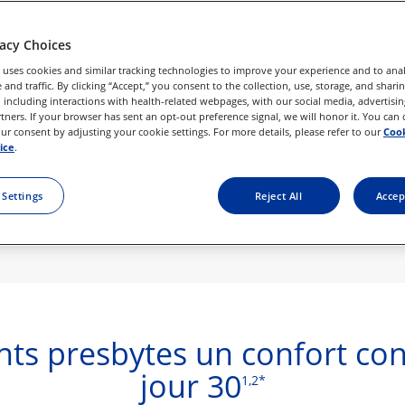
es distances, de près 
vacy Choices
 uses cookies and similar tracking technologies to improve your experience and to anal
and traffic. By clicking “Accept,” you consent to the collection, use, storage, and shari
PTION OPTIQUE QUE 
 including interactions with health-related webpages, with our social media, advertisin
MD
AL1
 MULTIFOCALE 
rtners. If your browser has sent an opt-out preference signal, we will honor it. You can
r consent by adjusting your cookie settings. For more details, please refer to our
Cook
ice
.
 Settings
Reject All
Accep
ents presbytes un confort con
jour 30
1,2*