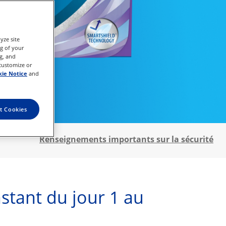
yze site
ng of your
g, and
 customize or
ie Notice
and
t Cookies
Renseignements importants sur la sécurité
stant du jour 1 au