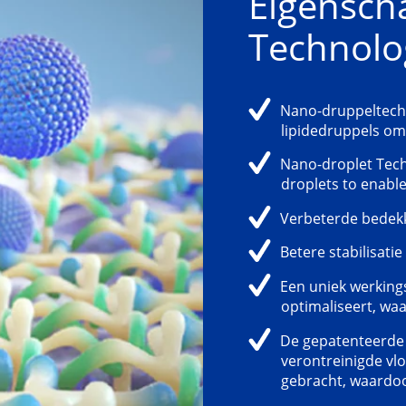
Eigensch
Technolo
Nano-druppeltech
lipidedruppels om
Nano-droplet Tech
droplets to enable
Verbeterde bedekk
Betere stabilisatie
Een uniek werking
optimaliseert, waar
De gepatenteerde
verontreinigde vlo
gebracht, waardoo