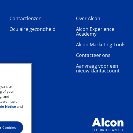
Contactlenzen
Over Alcon
Oculaire gezondheid
Alcon Experience
Academy
Alcon Marketing Tools
Contacteer ons
Aanvraag voor een
nieuw klantaccount
yze site
ng of your
g, and
 customize or
ie Notice
and
t Cookies