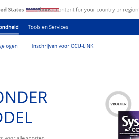
ed States
. Choose content for your country or region
Tools en Services
ondheid
ge ogen
Inschrijven voor OCU-LINK
ZONDER
DDEL
; voor alle soorten