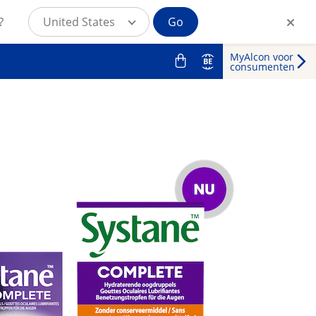
?
United States
Go
MyAlcon voor
BE
consumenten