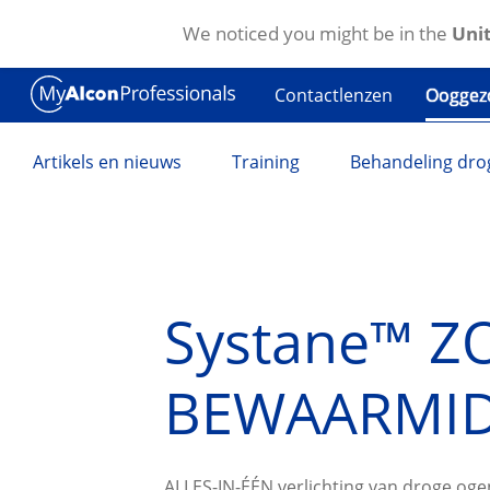
We noticed you might be in the
Unit
Overslaan en naar de inhoud gaan
Contactlenzen
Ooggez
Artikels en nieuws
Training
Behandeling dro
Systane™ 
BEWAARMI
ALLES-IN-ÉÉN verlichting van droge ogen