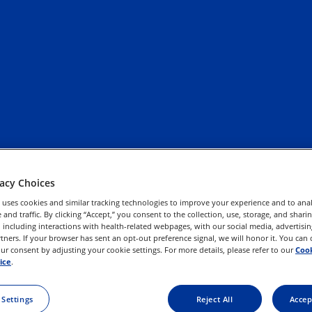
vacy Choices
 uses cookies and similar tracking technologies to improve your experience and to anal
and traffic. By clicking “Accept,” you consent to the collection, use, storage, and shari
 including interactions with health-related webpages, with our social media, advertisin
rtners. If your browser has sent an opt-out preference signal, we will honor it. You can
r consent by adjusting your cookie settings. For more details, please refer to our
Cook
ice
.
ving
Uw rechten uitoefenen
Gebruiksvoorwaarden
 Settings
Reject All
Accep