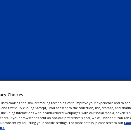
vacy Choices
 uses cookies and similar tracking technologies to improve your experience and to anal
and traffic. By clicking “Accept,” you consent to the collection, use, storage, and shari
 including interactions with health-related webpages, with our social media, advertisin
rtners. If your browser has sent an opt-out preference signal, we will honor it. You can
r consent by adjusting your cookie settings. For more details, please refer to our
Cook
ice
.