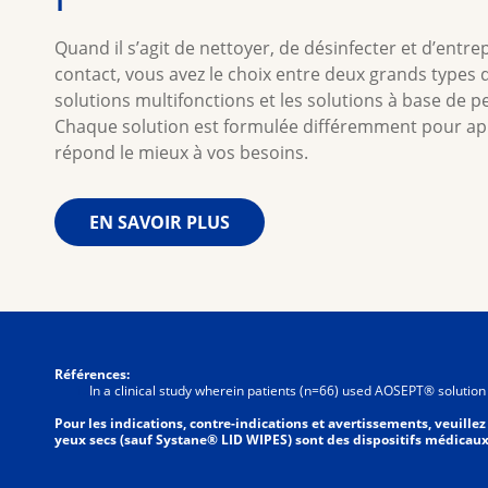
Quand il s’agit de nettoyer, de désinfecter et d’entre
contact, vous avez le choix entre deux grands types d
solutions multifonctions et les solutions à base de 
Chaque solution est formulée différemment pour app
répond le mieux à vos besoins.
EN SAVOIR PLUS
Références:
In a clinical study wherein patients (n=66) used AOSEPT® solution fo
Pour les indications, contre-indications et avertissements, veuillez
yeux secs (sauf Systane® LID WIPES) sont des dispositifs médicau