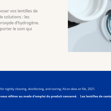
poser vos lentilles de
e solutions : les
peroxyde d’hydrogène.
orter le soin qui
r nightly cleaning, disinfecting, and storing; Alcon data on file, 2021.
 vous référer au mode d'emploi du produit concerné. Les lentilles de contact
x