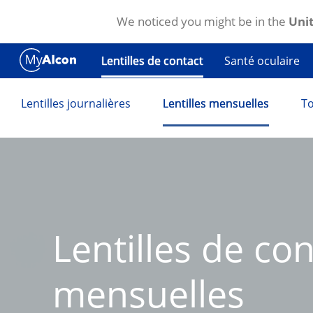
We noticed you might be in the
Unit
Aller au contenu principal
Santé oculaire
Lentilles de contact
Lentilles journalières
Lentilles mensuelles
To
Lentilles de con
mensuelles