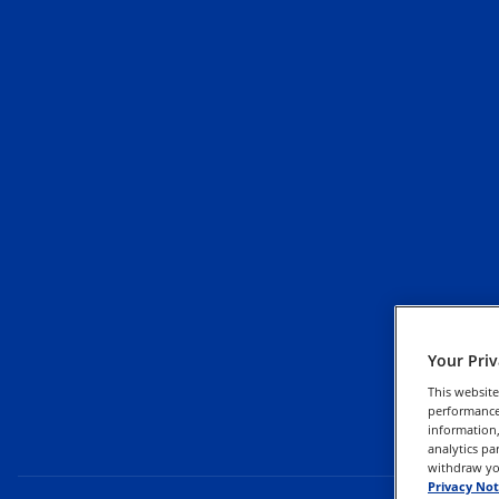
Your Pri
This website
performance 
information,
analytics pa
withdraw you
Privacy Not