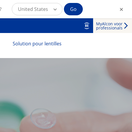
?
United States
Go
MyAlcon voor
BE
professionals
Solution pour lentilles