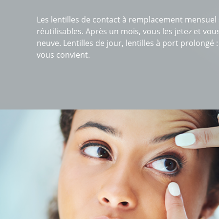
Les lentilles de contact à remplacement mensuel s
réutilisables. Après un mois, vous les jetez et vo
neuve. Lentilles de jour, lentilles à port prolongé 
vous convient.