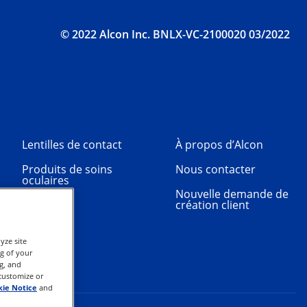
© 2022 Alcon Inc. BNLX-VC-2100020 03/2022
Lentilles de contact
À propos d’Alcon
Produits de soins
Nous contacter
oculaires
Nouvelle demande de
création client
yze site
ng of your
g, and
 customize or
ie Notice
and