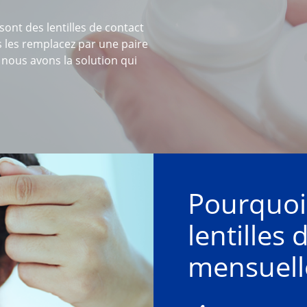
ont des lentilles de contact
us les remplacez par une paire
: nous avons la solution qui
Pourquoi 
lentilles 
mensuell