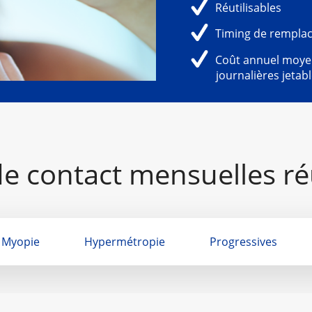
Réutilisables
Timing de remplace
Coût annuel moyen 
journalières jetab
de contact mensuelles ré
Myopie
Hypermétropie
Progressives