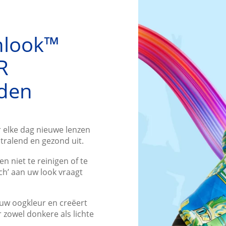
hlook™
R
nden
 elke dag nieuwe lenzen
tralend en gezond uit.
 niet te reinigen of te
ch’ aan uw look vraagt
uw oogkleur en creëert
r zowel donkere als lichte