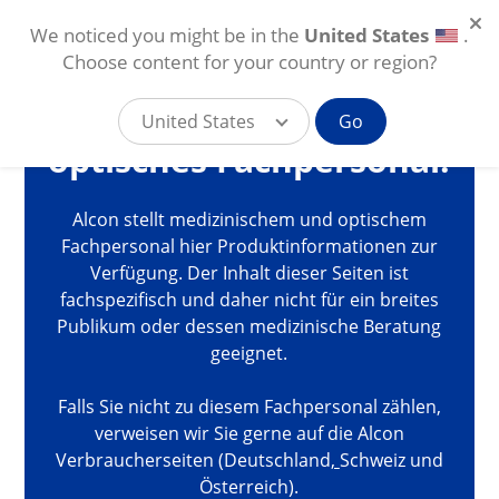
We noticed you might be in the
United States
.
Dies ist die Alcon Online-
Choose content for your country or region?
Plattform für
medizinisches und
United States
Go
optisches Fachpersonal.
Direkt zum Inhalt
AT
Alcon stellt medizinischem und optischem
Fachpersonal hier Produktinformationen zur
Verfügung. Der Inhalt dieser Seiten ist
fachspezifisch und daher nicht für ein breites
Publikum oder dessen medizinische Beratung
geeignet.
Falls Sie nicht zu diesem Fachpersonal zählen,
verweisen wir Sie gerne auf die Alcon
Verbraucherseiten (
Deutschland
,
Schweiz
und
Österreich
).