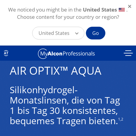
We noticed you might be in the
United States
.
Choose content for your country or region?
United States
Go
Direkt zum Inhalt
AT
AIR OPTIX™ AQUA
Silikonhydrogel-
Monatslinsen, die von Tag
1 bis Tag 30 konsistentes,
bequemes Tragen bieten.
1,2