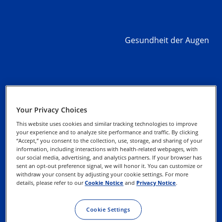
Gesundheit der Augen
Alcon Experience
Datenschutz-Hinweise
Your Privacy Choices
Academy
This website uses cookies and similar tracking technologies to improve
Cookie-Hinweis
your experience and to analyze site performance and traffic. By clicking
Media Datenbank
“Accept,” you consent to the collection, use, storage, and sharing of your
information, including interactions with health-related webpages, with
EasyOnline
our social media, advertising, and analytics partners. If your browser has
Ihre Datenschutz-
sent an opt-out preference signal, we will honor it. You can customize or
Rechte
withdraw your consent by adjusting your cookie settings. For more
Kontaktieren Sie uns
details, please refer to our
Cookie Notice
and
Privacy Notice
.
Impressum
Nutzungs-bedingungen
Cookie Settings