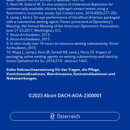
5. Nash W, Gabriel M. Ex vivo analysis of cholesterol deposition for
commercially available silicone hydrogel contact lenses using a
fluorometric enzymatic assay. Eye Contact Lens. 2014;40(5):277-282.
6. Lemp J, Kern J. On-eye performance of lotrafilcon B lenses packaged
with a substantive wetting agent. Poster presented at Optometry's
Meeting, the Annual Meeting of the American Optometric Association;
June 21-25,2017; Washington, D.C.
7. Alcon-Archivdaten, 2013.
8. Alcon-Archivdaten, 2015.
9. In vitro study over 16 hours to measure wetting substantivity; Alcon-
Archivdaten, 2015.
10. Muya L, Lemp J, Kern JR, Sentell KB, Lane J, Perry SS. Impact of
packaging saline wetting agents on wetting substantivity and lubricity.
Invest Opthalmol Vis Sci. 2016;57:E- abstract 1463.
Siehe Gebrauchsanweisung für das Tragen, die Pflege,
Vorsichtsmaßnahmen, Warnhinweise, Kontraindikationen und
Nebenwirkungen.
©2023 Alcon DACH-AOA-2300001
Österreich