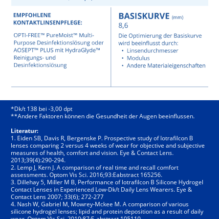
*Dk/t 138 bei -3,00 dpt
**Andere Faktoren können die Gesundheit der Augen beeinflussen.
Literatur:
1. Eiden SB, Davis R, Bergenske P. Prospective study of lotrafilcon B
lenses comparing 2 versus 4 weeks of wear for objective and subjective
measures of health, comfort and vision. Eye & Contact Lens.
2013;39(4):290-294.
2. Lemp J, Kern J. A comparison of real time and recall comfort
assessments. Optom Vis Sci. 2016;93:Eabstract 165256.
3. Dillehay 5, Miller M B, Performance of lotrafilcon B Silicone Hydrogel
Contact Lenses in Experienced Low-Dk/t Daily Lens Wearers. Eye &
Contact Lens 2007; 33(6); 272-277
4. Nash W, Gabriel M, Mowrey-Mckee M. A comparison of various
silicone hydrogel lenses; lipid and protein deposition as a result of daily
wear. Optom Vis Sci. 2010;87:E-abstract 105110.